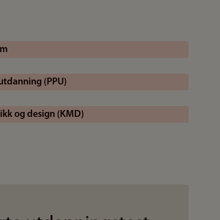
am
utdanning (PPU)
sikk og design (KMD)