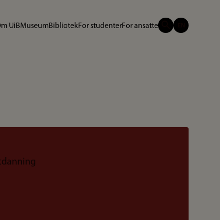
m UiB
Museum
Bibliotek
For studenter
For ansatte
utdanning