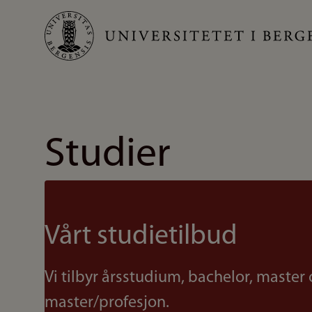
Hopp
til
hovedinnhold
Studier
Vårt studietilbud
Vi tilbyr årsstudium, bachelor, master 
master/profesjon.