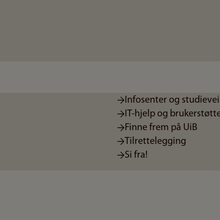
Infosenter og studieve
IT-hjelp og brukerstøtt
Finne frem på UiB
Tilrettelegging
Si fra!