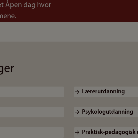
det Åpen dag hvor
mene.
ger
Lærerutdanning
Psykologutdanning
Praktisk-pedagogisk 