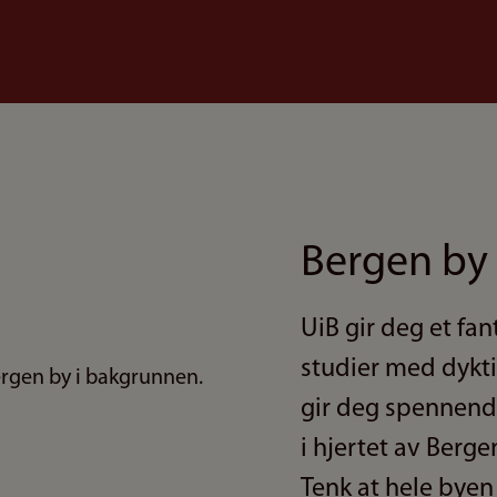
Bergen by
UiB gir deg et fa
studier med dykt
gir deg spennend
i hjertet av Berg
Tenk at hele byen