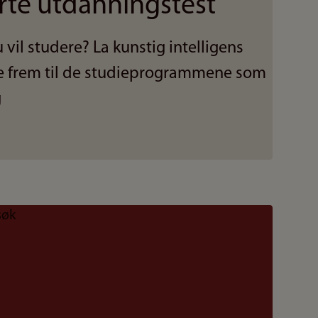
rte utdanningstest
 vil studere? La kunstig intelligens
ne frem til de studieprogrammene som
g
søk