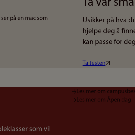
Ta vår sma
Usikker på hva du
hjelpe deg å fin
kan passe for de
Ta testen
Les mer om campusbe
Les mer om Åpen dag
oleklasser som vil