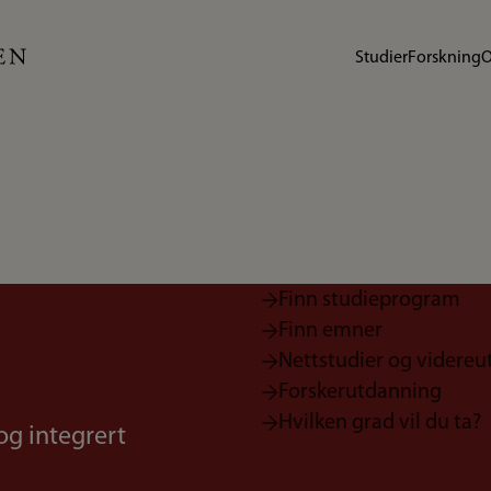
Studier
Forskning
O
Finn studieprogram
Finn emner
Nettstudier og videre
Forskerutdanning
Hvilken grad vil du ta?
og integrert