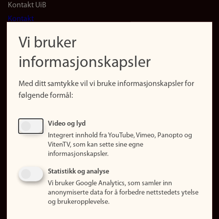
Footer
Kontakt UiB
Kontakt
navigation
Finn ansatte
Vi bruker
(no)
Finn forsker
informasjonskapsler
Presse
Snarveier
Med ditt samtykke vil vi bruke informasjonskapsler for
Finn studier
følgende formål:
Ledige stillinger
Sosiale medier
Video og lyd
Facebook
Integrert innhold fra YouTube, Vimeo, Panopto og
Instagram
VitenTV, som kan sette sine egne
informasjonskapsler.
LinkedIn
Snapchat
Statistikk og analyse
Om nettstedet
Vi bruker Google Analytics, som samler inn
anonymiserte data for å forbedre nettstedets ytelse
Informasjonskapsler
og brukeropplevelse.
Oppdater samtykke