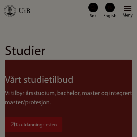
Hopp
Meny
til
hovedinnhold
Studier
Vårt studietilbud
Vi tilbyr årsstudium, bachelor, master og integrert
master/profesjon.
Ta utdanningstesten