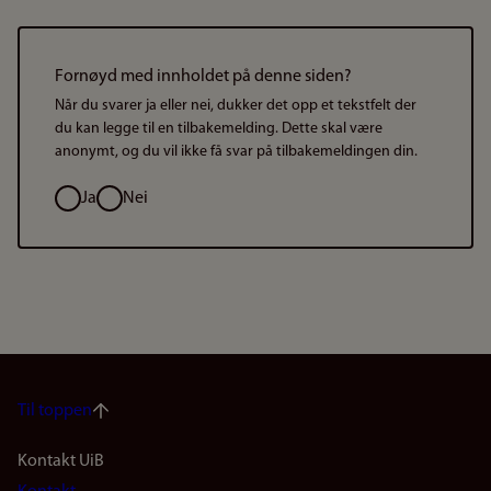
Fornøyd med innholdet på denne siden?
Når du svarer ja eller nei, dukker det opp et tekstfelt der
du kan legge til en tilbakemelding. Dette skal være
anonymt, og du vil ikke få svar på tilbakemeldingen din.
Valg
Ja
Nei
Til toppen
Footer
Kontakt UiB