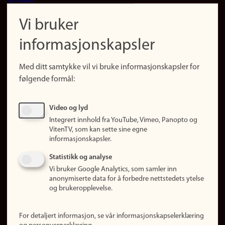
Kontakt
navigation
Finn ansatte
Vi bruker
(no)
Finn forsker
informasjonskapsler
Presse
Snarveier
Med ditt samtykke vil vi bruke informasjonskapsler for
Finn studier
følgende formål:
Ledige stillinger
Sosiale medier
Video og lyd
Facebook
Integrert innhold fra YouTube, Vimeo, Panopto og
Instagram
VitenTV, som kan sette sine egne
informasjonskapsler.
LinkedIn
Snapchat
Statistikk og analyse
Om nettstedet
Vi bruker Google Analytics, som samler inn
anonymiserte data for å forbedre nettstedets ytelse
Informasjonskapsler
og brukeropplevelse.
Oppdater samtykke
(informasjonskapsler)
For detaljert informasjon, se vår informasjonskapselerklæring
Personvern