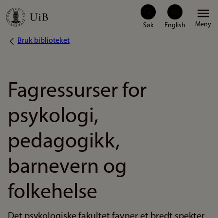
Hopp
Meny
til
Bruk biblioteket
Navigasjonssti
hovedinnhold
Fagressurser for
psykologi,
pedagogikk,
barnevern og
folkehelse
Det psykologiske fakultet favner et bredt spekter