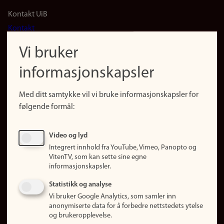
Footer
Kontakt UiB
Kontakt
navigation
Finn ansatte
Vi bruker
(no)
Finn forsker
informasjonskapsler
Presse
Snarveier
Med ditt samtykke vil vi bruke informasjonskapsler for
Finn studier
følgende formål:
Ledige stillinger
Sosiale medier
Video og lyd
Facebook
Integrert innhold fra YouTube, Vimeo, Panopto og
Instagram
VitenTV, som kan sette sine egne
informasjonskapsler.
LinkedIn
Snapchat
Statistikk og analyse
Om nettstedet
Vi bruker Google Analytics, som samler inn
anonymiserte data for å forbedre nettstedets ytelse
Informasjonskapsler
og brukeropplevelse.