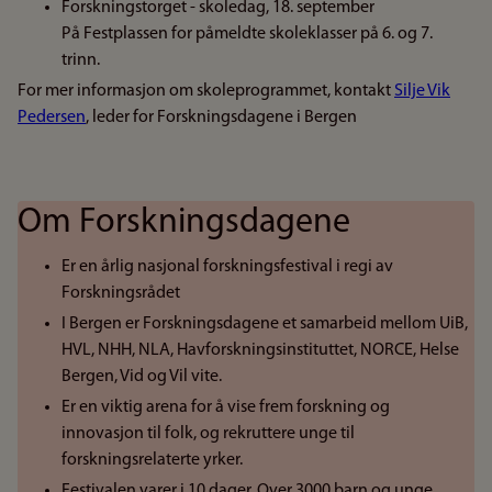
Forskningstorget - skoledag, 18. september
På Festplassen for påmeldte skoleklasser på 6. og 7.
trinn.
For mer informasjon om skoleprogrammet, kontakt
Silje Vik
Pedersen
, leder for Forskningsdagene i Bergen
Om Forskningsdagene
Er en årlig nasjonal forskningsfestival i regi av
Forskningsrådet
I Bergen er Forskningsdagene et samarbeid mellom UiB,
HVL, NHH, NLA, Havforskningsinstituttet, NORCE, Helse
Bergen, Vid og Vil vite.
Er en viktig arena for å vise frem forskning og
innovasjon til folk, og rekruttere unge til
forskningsrelaterte yrker.
Festivalen varer i 10 dager. Over 3000 barn og unge