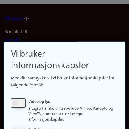
Til toppen
Footer
Kontakt UiB
Kontakt
navigation
Finn ansatte
Vi bruker
(no)
Finn forsker
informasjonskapsler
Presse
Snarveier
Med ditt samtykke vil vi bruke informasjonskapsler for
Finn studier
følgende formål:
Ledige stillinger
Sosiale medier
Video og lyd
Facebook
Integrert innhold fra YouTube, Vimeo, Panopto og
Instagram
VitenTV, som kan sette sine egne
informasjonskapsler.
LinkedIn
Snapchat