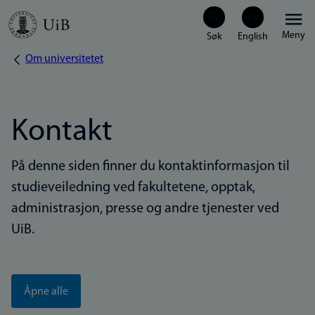
Hopp
Meny
til
Om universitetet
Navigasjonssti
hovedinnhold
Kontakt
På denne siden finner du kontaktinformasjon til
studieveiledning ved fakultetene, opptak,
administrasjon, presse og andre tjenester ved
UiB.
Åpne alle