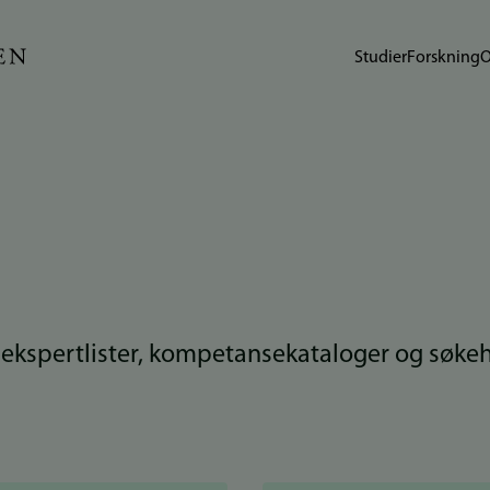
Studier
Forskning
O
kspertlister, kompetansekataloger og søkehje