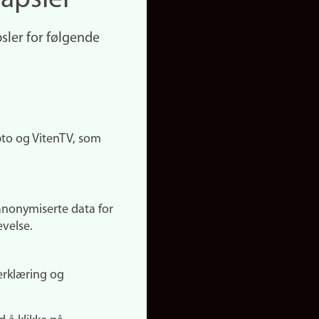
apsler
sler for følgende
pto og VitenTV, som
anonymiserte data for
evelse.
erklæring og