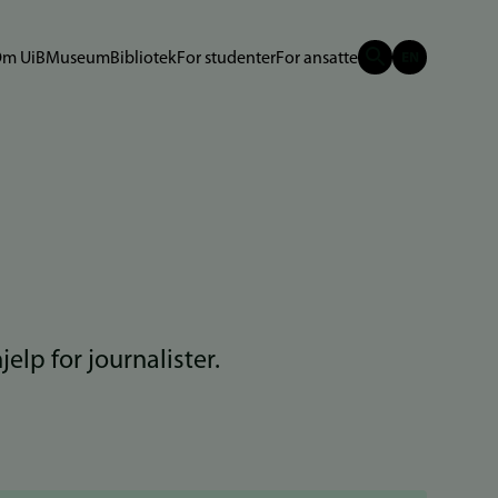
m UiB
Museum
Bibliotek
For studenter
For ansatte
lp for journalister.