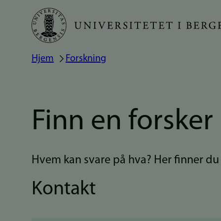
Hopp
til
hovedinnhold
Hjem
Forskning
Navigasjonssti
Finn en forsker
Hvem kan svare på hva? Her finner du e
Kontakt