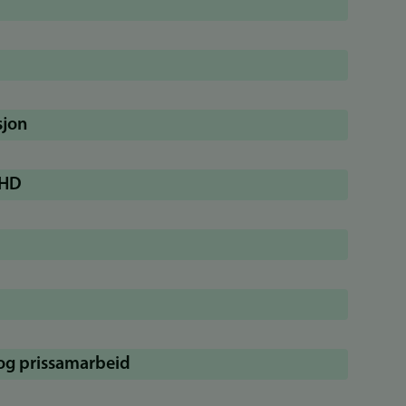
sjon
DHD
og prissamarbeid