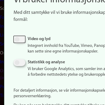
Vi bruker informasjonsk
Sosiale medier
Med ditt samtykke vil vi bruke informasjonskap
Facebook
formål:
Instagram
LinkedIn
Video og lyd
Snapchat
Integrert innhold fra YouTube, Vimeo, Pano
kan sette sine egne informasjonskapsler.
Om nettstedet
Informasjonskapsler
Statistikk og analyse
Vi bruker Google Analytics, som samler inn 
Oppdater samtykke
å forbedre nettstedets ytelse og brukeroppl
(informasjonskapsler)
Personvern
For detaljert informasjon, se vår informasjonskapsel
Tilgjengelighetserklæring
personvernerklæring.