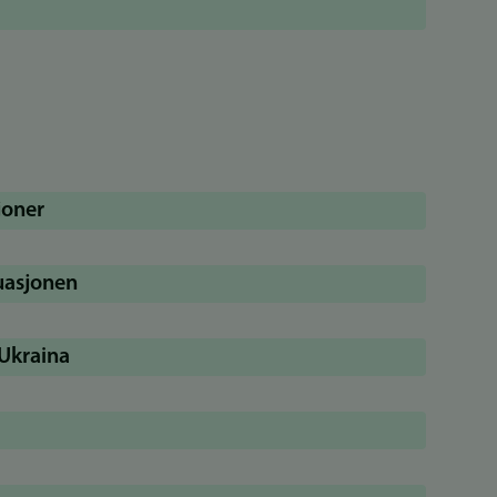
joner
uasjonen
Ukraina