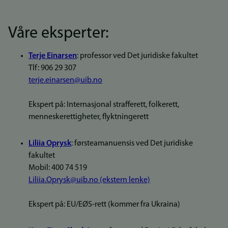
Våre eksperter:
Terje Einarsen
: professor ved Det juridiske fakultet
Tlf: 906 29 307
terje.einarsen@uib.no
Ekspert på: Internasjonal strafferett, folkerett,
menneskerettigheter, flyktningerett
Liliia Oprysk
: førsteamanuensis ved Det juridiske
fakultet
Mobil: 400 74 519
Liliia.Oprysk@uib.no (ekstern lenke)
Ekspert på: EU/EØS-rett (kommer fra Ukraina)