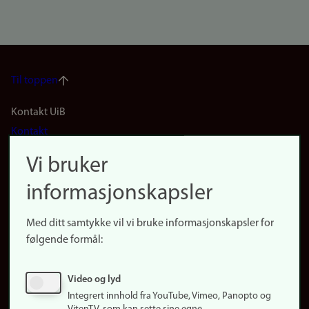
Til toppen
Footer
Kontakt UiB
Kontakt
navigation
Finn ansatte
Vi bruker
(no)
Finn forsker
informasjonskapsler
Presse
Snarveier
Med ditt samtykke vil vi bruke informasjonskapsler for
Finn studier
følgende formål:
Ledige stillinger
Sosiale medier
Video og lyd
Facebook
Integrert innhold fra YouTube, Vimeo, Panopto og
Instagram