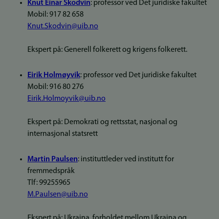
Knut Einar Skodvin
: professor ved Det juridiske fakultet
Mobil: 917 82 658
Knut.Skodvin@uib.no
Ekspert på: Generell folkerett og krigens folkerett.
Eirik Holmøyvik
: professor ved Det juridiske fakultet
Mobil: 916 80 276
Eirik.Holmoyvik@uib.no
Ekspert på: Demokrati og rettsstat, nasjonal og
internasjonal statsrett
Martin Paulsen
: instituttleder ved institutt for
fremmedspråk
Tlf: 99255965
M.Paulsen@uib.no
Ekspert på: Ukraina, forholdet mellom Ukraina og