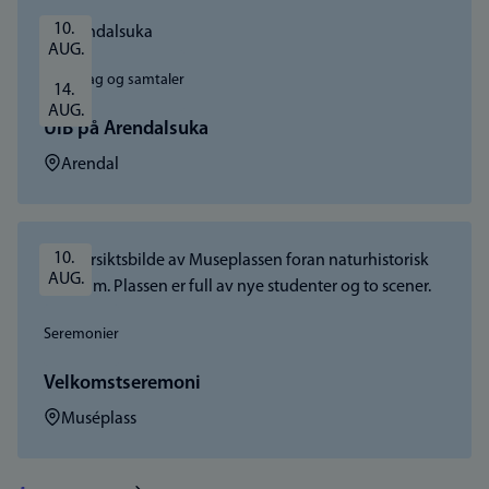
10. 
AUG.
Foredrag og samtaler
14. 
AUG.
UiB på Arendalsuka
Sted:
Arendal
10. 
AUG.
Seremonier
Velkomstseremoni
Sted:
Muséplass