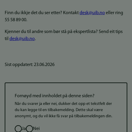
Finn du ikkje det du ser etter? Kontakt
desk@uib.no
eller ring
55 58 89 00.
Kjenner du til andre som bør stå på ekspertlista? Send eit tips
til
desk@uib.no
.
Sist oppdatert: 23.06.2026
Fornøyd med innholdet på denne siden?
Når du svarer ja eller nei, dukker det opp et tekstfelt der
du kan legge til en tilbakemelding. Dette skal være
anonymt, og du vil ikke få svar på tilbakemeldingen din.
Valg
Ja
Nei