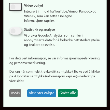
Sosiale medier
Video og lyd
Facebook
Integrert innhold fra YouTube, Vimeo, Panopto og
Instagram
VitenTV, som kan sette sine egne
informasjonskapsler.
LinkedIn
Snapchat
Statistikk og analyse
Om nettstedet
Vi bruker Google Analytics, som samler inn
anonymiserte data for å forbedre nettstedets ytelse
Informasjonskapsler
og brukeropplevelse.
Oppdater samtykke
(informasjonskapsler)
For detaljert informasjon, se vår informasjonskapselerklæring
Personvern
og personvernerklæring.
Tilgjengelighetserklæring
Du kan når som helst trekke ditt samtykke tilbake ved å klikke
på «Oppdater samtykke (informasjonskapsler)» nederst på
våre sider.
Logg inn
Rediger din ansattside
Avvis
Aksepter valgte
Godta alle
English