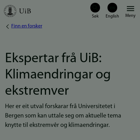
Hopp
Meny
til
Finn en forsker
Navigasjonssti
hovedinnhold
Ekspertar frå UiB:
Klimaendringar og
ekstremver
Her er eit utval forskarar frå Universitetet i
Bergen som kan uttale seg om aktuelle tema
knytte til ekstremvêr og klimaendringar.