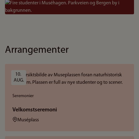
Bilde
Arrangementer
10. 
AUG.
Seremonier
Velkomstseremoni
Sted:
Muséplass