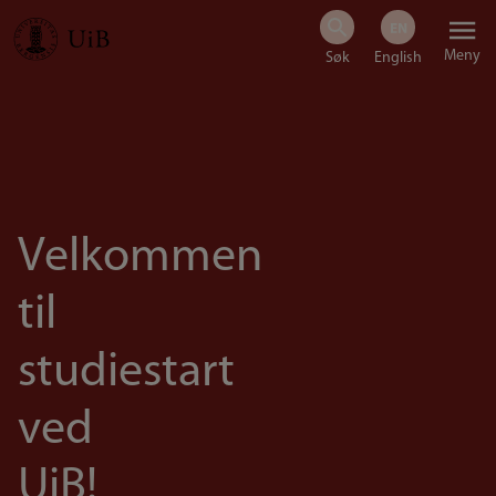
Hopp
Meny
til
hovedinnhold
Velkommen
til
studiestart
ved
UiB!