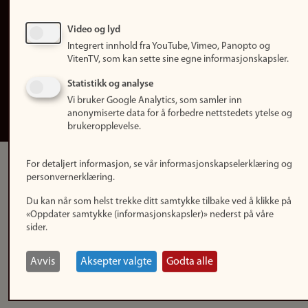
Personvern
Tilgjengelighetserklæring
Video og lyd
Integrert innhold fra YouTube, Vimeo, Panopto og
Logg inn
VitenTV, som kan sette sine egne informasjonskapsler.
Rediger din ansattside
Statistikk og analyse
Vi bruker Google Analytics, som samler inn
English
anonymiserte data for å forbedre nettstedets ytelse og
brukeropplevelse.
For detaljert informasjon, se vår informasjonskapselerklæring og
personvernerklæring.
Du kan når som helst trekke ditt samtykke tilbake ved å klikke på
«Oppdater samtykke (informasjonskapsler)» nederst på våre
sider.
Avvis
Aksepter valgte
Godta alle