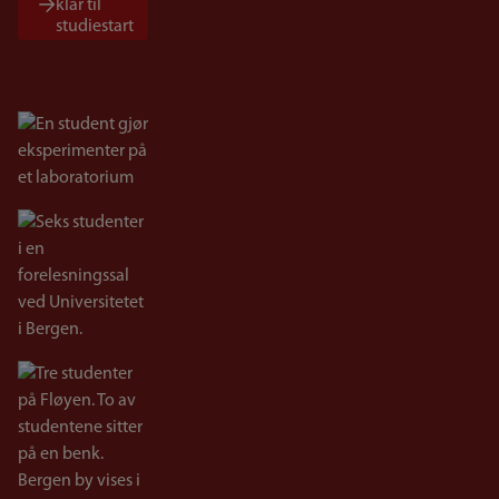
klar til
studiestart
Bilde
Bilde
Bilde