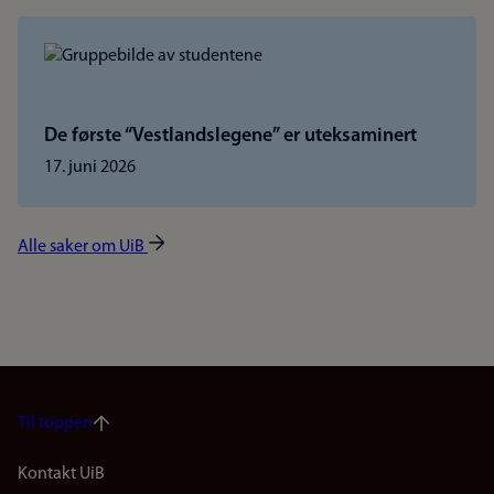
De første “Vestlandslegene” er uteksaminert
17. juni 2026
Alle saker om UiB
Til toppen
Footer
Kontakt UiB