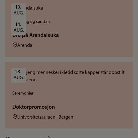
10. 
AUG.
Foredrag og samtaler
14. 
AUG.
UiB på Arendalsuka
Sted:
Arendal
28. 
AUG.
Seremonier
Doktorpromosjon
Sted:
Universitetsaulaen i Bergen