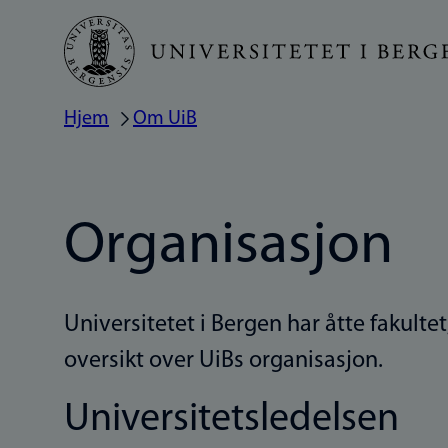
Hopp
til
hovedinnhold
Hjem
Om UiB
Navigasjonssti
Organisasjon
Universitetet i Bergen har åtte fakulte
oversikt over UiBs organisasjon.
Universitetsledelsen