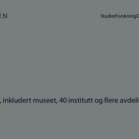
Studier
Forskning
O
t, inkludert museet, 40 institutt og flere avde