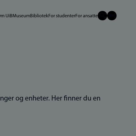
m UiB
Museum
Bibliotek
For studenter
For ansatte
linger og enheter. Her finner du en