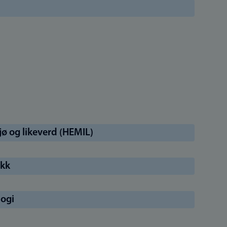
iljø og likeverd (HEMIL)
ikk
logi