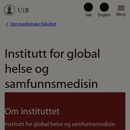
Hopp
Meny
til
Det medisinske fakultet
Navigasjonssti
hovedinnhold
Institutt for global
helse og
samfunnsmedisin
Om instituttet
Institutt for global helse og samfunnsmedisin