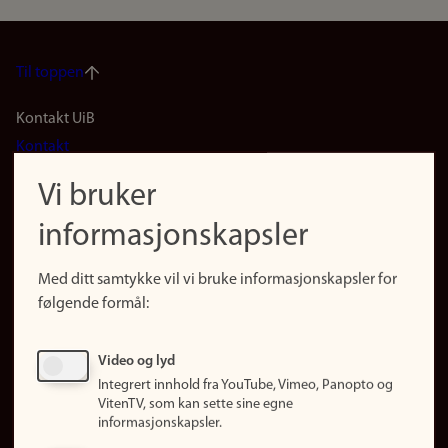
Til toppen
Footer
Kontakt UiB
Kontakt
navigation
Finn ansatte
Vi bruker
(no)
Finn forsker
informasjonskapsler
Presse
Snarveier
Med ditt samtykke vil vi bruke informasjonskapsler for
Finn studier
følgende formål:
Ledige stillinger
Sosiale medier
Video og lyd
Facebook
Integrert innhold fra YouTube, Vimeo, Panopto og
Instagram
VitenTV, som kan sette sine egne
informasjonskapsler.
LinkedIn