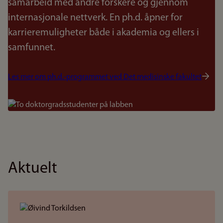
samarbeid med andre forskere og gjennom
internasjonale nettverk. En ph.d. åpner for
karrieremuligheter både i akademia og ellers i
samfunnet.
Les mer om ph.d.-programmet ved Det medisinske fakultet
Bilde
Aktuelt