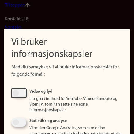
Til toppen
Footer
Kontakt UiB
Kontakt
navigation
Finn ansatte
Vi bruker
(no)
Finn forsker
informasjonskapsler
Presse
Snarveier
Med ditt samtykke vil vi bruke informasjonskapsler for
Finn studier
følgende formål:
Ledige stillinger
Sosiale medier
Video og lyd
Facebook
Integrert innhold fra YouTube, Vimeo, Panopto og
Instagram
VitenTV, som kan sette sine egne
informasjonskapsler.
LinkedIn
Snapchat
Statistikk og analyse
Om nettstedet
Vi bruker Google Analytics, som samler inn
anonymiserte data for å forbedre nettstedets ytelse