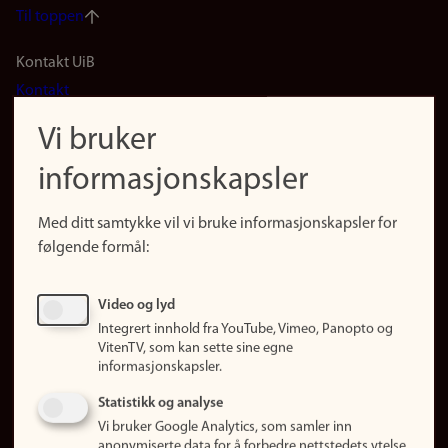
Til toppen
Footer
Kontakt UiB
Kontakt
navigation
Finn ansatte
Vi bruker
(no)
Finn forsker
informasjonskapsler
Presse
Snarveier
Med ditt samtykke vil vi bruke informasjonskapsler for
Finn studier
følgende formål:
Ledige stillinger
Sosiale medier
Video og lyd
Facebook
Integrert innhold fra YouTube, Vimeo, Panopto og
Instagram
VitenTV, som kan sette sine egne
informasjonskapsler.
LinkedIn
Snapchat
Statistikk og analyse
Om nettstedet
Vi bruker Google Analytics, som samler inn
anonymiserte data for å forbedre nettstedets ytelse