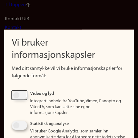
Til toppen
Footer
Kontakt UiB
Kontakt
navigation
Finn ansatte
Vi bruker
(no)
Finn forsker
informasjonskapsler
Presse
Snarveier
Med ditt samtykke vil vi bruke informasjonskapsler for
Finn studier
følgende formål:
Ledige stillinger
Sosiale medier
Video og lyd
Facebook
Integrert innhold fra YouTube, Vimeo, Panopto og
Instagram
VitenTV, som kan sette sine egne
informasjonskapsler.
LinkedIn
Snapchat
Statistikk og analyse
Om nettstedet
Vi bruker Google Analytics, som samler inn
anonymiserte data for å forbedre nettstedets ytelse