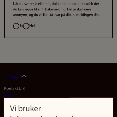
Når du svarer ja eller nei, dukker det opp et tekstfelt der
du kan legge til en tilbakemelding. Dette skal være
anonymt, og du vil ikke få svar på tilbakemeldingen din.
Valg
Ja
Nei
Til toppen
Footer
Kontakt UiB
Kontakt
navigation
Finn ansatte
Vi bruker
(no)
Finn forsker