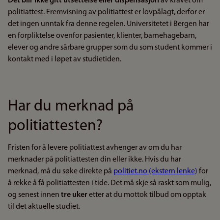
Det blir ikke gitt utsettelse eller dispensasjon
av kravet om
politiattest. Fremvisning av politiattest er lovpålagt, derfor er
det ingen unntak fra denne regelen. Universitetet i Bergen har
en forpliktelse ovenfor pasienter, klienter, barnehagebarn,
elever og andre sårbare grupper som du som student kommer i
kontakt med i løpet av studietiden.
Har du merknad på
politiattesten?
Fristen for å levere politiattest avhenger av om du har
merknader på politiattesten din eller ikke. Hvis du har
merknad, må du søke direkte på
politiet.no (ekstern lenke)
for
å rekke å få politiattesten i tide. Det må skje så raskt som mulig,
og senest innen
tre uker
etter at du mottok tilbud om opptak
til det aktuelle studiet.