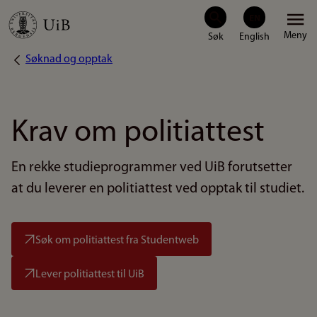
Hopp
Meny
til
Søknad og opptak
Navigasjonssti
hovedinnhold
Krav om politiattest
En rekke studieprogrammer ved UiB forutsetter
at du leverer en politiattest ved opptak til studiet.
Søk om politiattest fra Studentweb
Lever politiattest til UiB