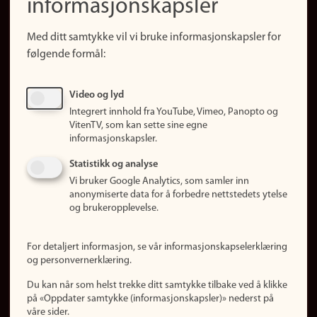
informasjonskapsler
Presse
Snarveier
Med ditt samtykke vil vi bruke informasjonskapsler for
Finn studier
følgende formål:
Ledige stillinger
Sosiale medier
Video og lyd
Facebook
Integrert innhold fra YouTube, Vimeo, Panopto og
Instagram
VitenTV, som kan sette sine egne
informasjonskapsler.
LinkedIn
Snapchat
Statistikk og analyse
Om nettstedet
Vi bruker Google Analytics, som samler inn
anonymiserte data for å forbedre nettstedets ytelse
Informasjonskapsler
og brukeropplevelse.
Oppdater samtykke
(informasjonskapsler)
For detaljert informasjon, se vår informasjonskapselerklæring
Personvern
og personvernerklæring.
Tilgjengelighetserklæring
Du kan når som helst trekke ditt samtykke tilbake ved å klikke
på «Oppdater samtykke (informasjonskapsler)» nederst på
våre sider.
Logg inn