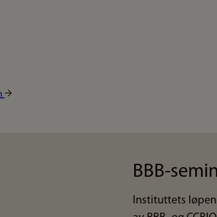
n
BBB-semi
Instituttets løp