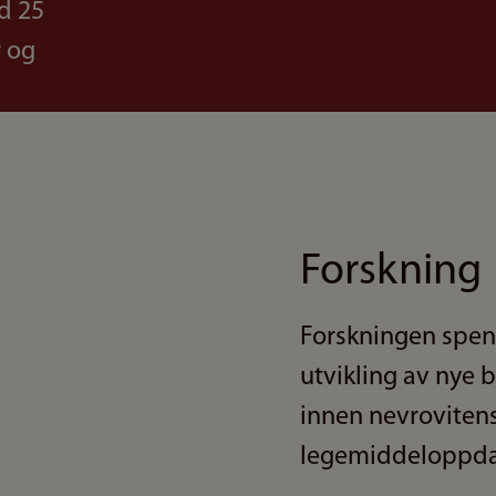
d 25
r og
Forskning
Forskningen spenn
utvikling av nye 
innen nevrovitens
legemiddeloppdag