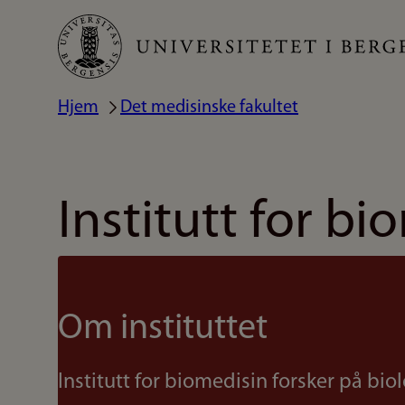
Hopp
til
hovedinnhold
Hjem
Det medisinske fakultet
Navigasjonssti
Institutt for bi
Om instituttet
Institutt for biomedisin forsker på bio