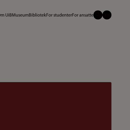
m UiB
Museum
Bibliotek
For studenter
For ansatte