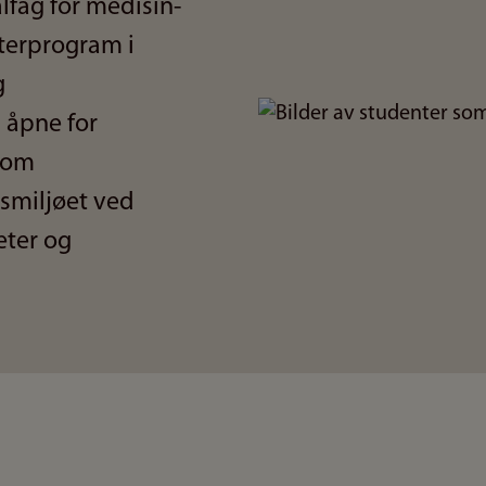
alfag for medisin-
terprogram i
g
Bilde
 åpne for
Som
gsmiljøet ved
teter og