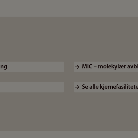
ing
MIC – molekylær avb
Se alle kjernefasilite