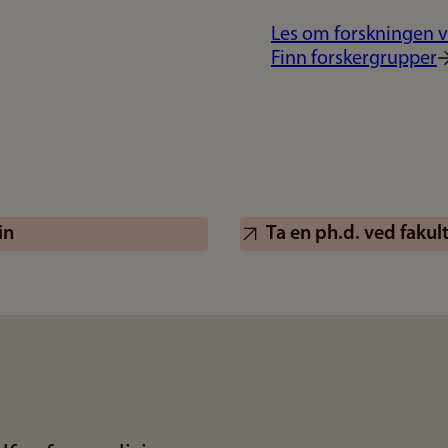
Les om forskningen v
Finn forskergrupper
in
Ta en ph.d. ved fakul