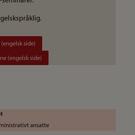
-seminarer.
gelskspråklig.
(engelsk side)
e (engelsk side)
et
ministrativt ansatte