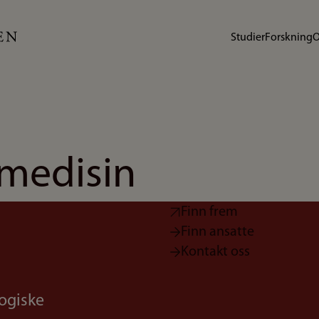
Studier
Forskning
O
omedisin
Finn frem
Finn ansatte
Kontakt oss
logiske