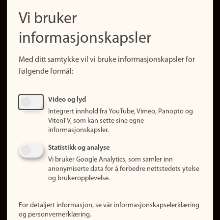
navigation
Finn ansatte
Vi bruker
(no)
Finn forsker
informasjonskapsler
Presse
Snarveier
Med ditt samtykke vil vi bruke informasjonskapsler for
Finn studier
følgende formål:
Ledige stillinger
Sosiale medier
Video og lyd
Facebook
Integrert innhold fra YouTube, Vimeo, Panopto og
Instagram
VitenTV, som kan sette sine egne
informasjonskapsler.
LinkedIn
Snapchat
Statistikk og analyse
Om nettstedet
Vi bruker Google Analytics, som samler inn
anonymiserte data for å forbedre nettstedets ytelse
Informasjonskapsler
og brukeropplevelse.
Oppdater samtykke
(informasjonskapsler)
For detaljert informasjon, se vår informasjonskapselerklæring
Personvern
og personvernerklæring.