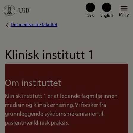
Hopp
Meny
til
Det medisinske fakultet
Navigasjonssti
hovedinnhold
Klinisk institutt 1
Om instituttet
Klinisk institutt 1 er et ledende fagmiljø innen
medisin og klinisk ernæring. Vi forsker fra
grunnleggende sykdomsmekanismer til
pasientnær klinisk praksis.