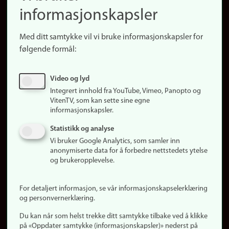
informasjonskapsler
Presse
Snarveier
Med ditt samtykke vil vi bruke informasjonskapsler for
Finn studier
følgende formål:
Ledige stillinger
Sosiale medier
Video og lyd
Facebook
Integrert innhold fra YouTube, Vimeo, Panopto og
Instagram
VitenTV, som kan sette sine egne
informasjonskapsler.
LinkedIn
Snapchat
Statistikk og analyse
Om nettstedet
Vi bruker Google Analytics, som samler inn
anonymiserte data for å forbedre nettstedets ytelse
Informasjonskapsler
og brukeropplevelse.
Oppdater samtykke
(informasjonskapsler)
For detaljert informasjon, se vår informasjonskapselerklæring
Personvern
og personvernerklæring.
Tilgjengelighetserklæring
Du kan når som helst trekke ditt samtykke tilbake ved å klikke
på «Oppdater samtykke (informasjonskapsler)» nederst på