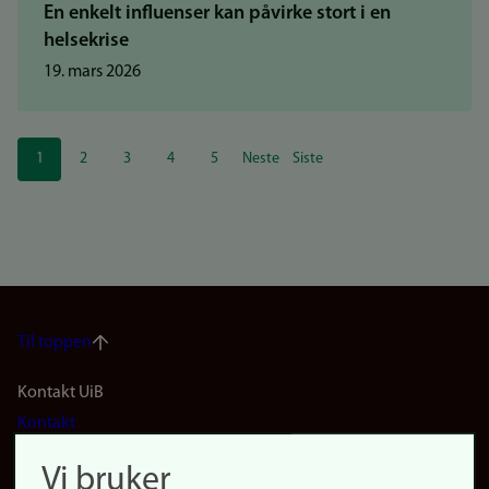
En enkelt influenser kan påvirke stort i en
helsekrise
19. mars 2026
Sider
1
2
3
4
5
Neste
Siste
Nåværende
Side
Side
Side
Side
Neste
Siste
side
side
side
Til toppen
Footer
Kontakt UiB
Kontakt
navigation
Finn ansatte
Vi bruker
(no)
Finn forsker