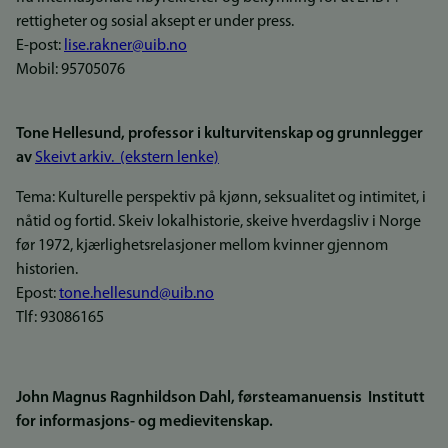
rettigheter og sosial aksept er under press.
E-post:
lise.rakner@uib.no
Mobil: 95705076
Tone Hellesund, professor i kulturvitenskap og grunnlegger
av
Skeivt arkiv. (ekstern lenke)
Tema: Kulturelle perspektiv på kjønn, seksualitet og intimitet, i
nåtid og fortid. Skeiv lokalhistorie, skeive hverdagsliv i Norge
før 1972, kjærlighetsrelasjoner mellom kvinner gjennom
historien.
Epost:
tone.hellesund@uib.no
Tlf: 93086165
John Magnus Ragnhildson Dahl, førsteamanuensis Institutt
for informasjons- og medievitenskap.