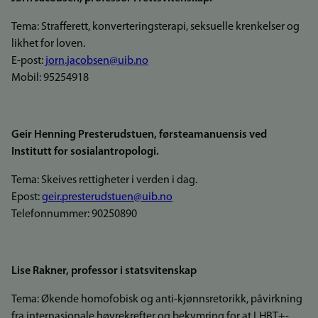
Tema: Strafferett, konverteringsterapi, seksuelle krenkelser og
likhet for loven.
E-post:
jorn.jacobsen@uib.no
Mobil: 95254918
Geir Henning Presterudstuen, førsteamanuensis ved
Institutt for sosialantropologi.
Tema: Skeives rettigheter i verden i dag.
Epost:
geir.presterudstuen@uib.no
Telefonnummer: 90250890
Lise Rakner, professor i statsvitenskap
Tema: Økende homofobisk og anti-kjønnsretorikk, påvirkning
fra internasjonale høyrekrefter og bekymring for at LHBT+-