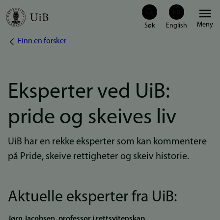
Hopp
Meny
til
Finn en forsker
Navigasjonssti
hovedinnhold
Eksperter ved UiB:
pride og skeives liv
UiB har en rekke eksperter som kan kommentere
på Pride, skeive rettigheter og skeiv historie.
Aktuelle eksperter fra UiB:
Jørn Jacobsen, professor i rettsvitenskap.