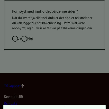
Fornøyd med innholdet på denne siden?
Når du svarer ja eller nei, dukker det opp et tekstfelt der
du kan legge til en tilbakemelding. Dette skal være
anonymt, og du vil ikke få svar på tilbakemeldingen din.
Valg
Ja
Nei
Til toppen
Footer
Kontakt UiB
Kontakt
navigation