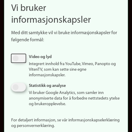
Finn ansatte
Vi bruker
(no)
Finn forsker
informasjonskapsler
Presse
Snarveier
Med ditt samtykke vil vi bruke informasjonskapsler for
Finn studier
følgende formål:
Ledige stillinger
Sosiale medier
Video og lyd
Facebook
Integrert innhold fra YouTube, Vimeo, Panopto og
Instagram
VitenTV, som kan sette sine egne
informasjonskapsler.
LinkedIn
Snapchat
Statistikk og analyse
Om nettstedet
Vi bruker Google Analytics, som samler inn
anonymiserte data for å forbedre nettstedets ytelse
Informasjonskapsler
og brukeropplevelse.
Oppdater samtykke
(informasjonskapsler)
For detaljert informasjon, se vår informasjonskapselerklæring
Personvern
og personvernerklæring.