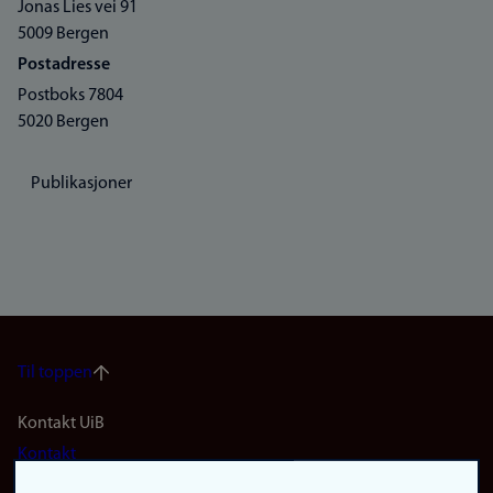
Jonas Lies vei 91
5009 Bergen
Postadresse
Postboks 7804
5020 Bergen
Publikasjoner
Til toppen
Footer
Kontakt UiB
Kontakt
navigation
Finn ansatte