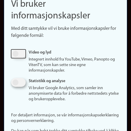
Vi bruker
(no)
Finn forsker
informasjonskapsler
Presse
Snarveier
Med ditt samtykke vil vi bruke informasjonskapsler for
Finn studier
følgende formål:
Ledige stillinger
Sosiale medier
Video og lyd
Facebook
Integrert innhold fra YouTube, Vimeo, Panopto og
Instagram
VitenTV, som kan sette sine egne
informasjonskapsler.
LinkedIn
Snapchat
Statistikk og analyse
Om nettstedet
Vi bruker Google Analytics, som samler inn
anonymiserte data for å forbedre nettstedets ytelse
Informasjonskapsler
og brukeropplevelse.
Oppdater samtykke
(informasjonskapsler)
For detaljert informasjon, se vår informasjonskapselerklæring
Personvern
og personvernerklæring.
Tilgjengelighetserklæring