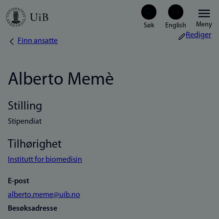
Hopp
Meny
til
Rediger
Finn ansatte
Navigasjonssti
hovedinnhold
Alberto Memè
Stilling
Stipendiat
Tilhørighet
Institutt for biomedisin
E-post
alberto.meme@uib.no
Besøksadresse