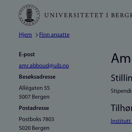
Hopp
til
hovedinnhold
Hjem
Finn ansatte
Navigasjonssti
E-post
Am
amr.abboud@uib.no
Stilli
Besøksadresse
Allégaten 55
Stipendi
5007 Bergen
Tilhø
Postadresse
Postboks 7803
Institutt
5020 Bergen