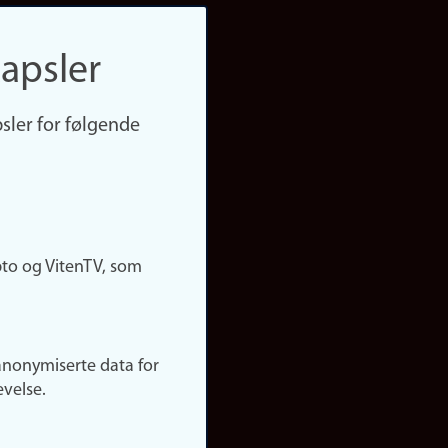
apsler
sler for følgende
pto og VitenTV, som
anonymiserte data for
evelse.