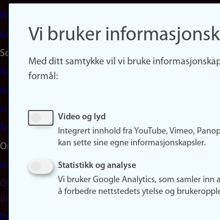
Finn studier
Vi bruker informasjonsk
Ledige stillinger
Sosiale medier
Med ditt samtykke vil vi bruke informasjonskap
Facebook
formål:
Instagram
LinkedIn
Video og lyd
Snapchat
Integrert innhold fra YouTube, Vimeo, Pano
kan sette sine egne informasjonskapsler.
Om nettstedet
Informasjonskapsler
Statistikk og analyse
Vi bruker Google Analytics, som samler inn 
Oppdater samtykke
å forbedre nettstedets ytelse og brukeroppl
(informasjonskapsler)
Personvern