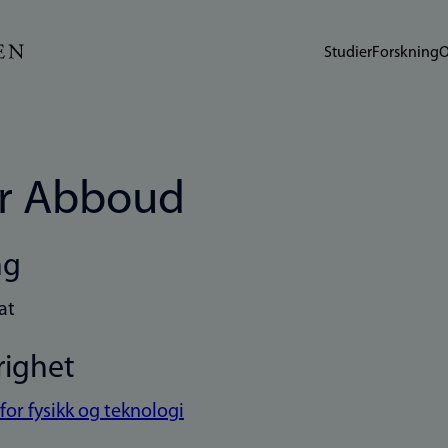
Studier
Forskning
O
r Abboud
ng
at
righet
 for fysikk og teknologi