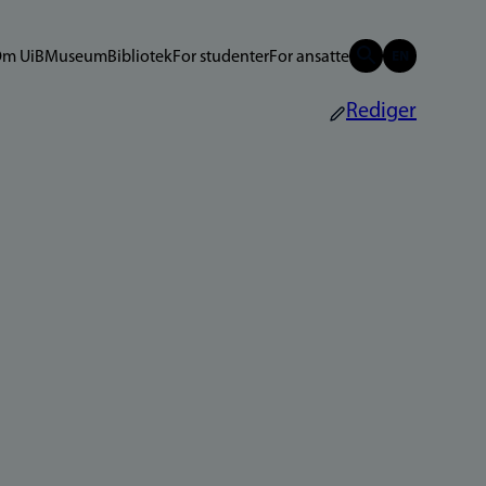
m UiB
Museum
Bibliotek
For studenter
For ansatte
Rediger