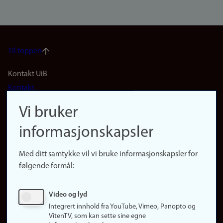
Til toppen
Footer
Kontakt UiB
Kontakt
navigation
Finn ansatte
Vi bruker
(no)
Finn forsker
informasjonskapsler
Presse
Snarveier
Med ditt samtykke vil vi bruke informasjonskapsler for
Finn studier
følgende formål:
Ledige stillinger
Sosiale medier
Video og lyd
Facebook
Integrert innhold fra YouTube, Vimeo, Panopto og
Instagram
VitenTV, som kan sette sine egne