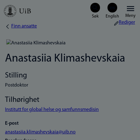
Hopp
Meny
til
Rediger
Finn ansatte
Navigasjonssti
hovedinnhold
Anastasiia Klimashevskaia
Stilling
Postdoktor
Tilhørighet
Institutt for global helse og samfunnsmedisin
E-post
anastasiia.klimashevskaia@uib.no