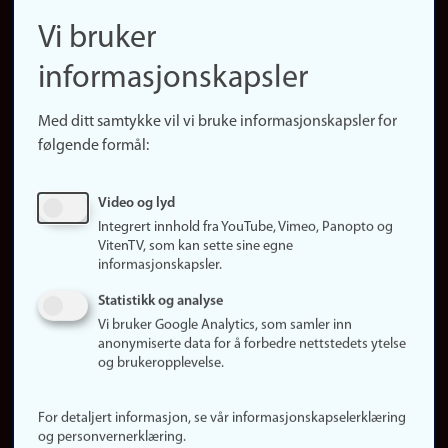
navigation
Finn ansatte
Vi bruker
(no)
Finn forsker
informasjonskapsler
Presse
Snarveier
Med ditt samtykke vil vi bruke informasjonskapsler for
Finn studier
følgende formål:
Ledige stillinger
Sosiale medier
Video og lyd
Facebook
Integrert innhold fra YouTube, Vimeo, Panopto og
Instagram
VitenTV, som kan sette sine egne
informasjonskapsler.
LinkedIn
Snapchat
Statistikk og analyse
Om nettstedet
Vi bruker Google Analytics, som samler inn
anonymiserte data for å forbedre nettstedets ytelse
Informasjonskapsler
og brukeropplevelse.
Oppdater samtykke
(informasjonskapsler)
For detaljert informasjon, se vår informasjonskapselerklæring
Personvern
og personvernerklæring.