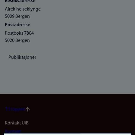
Besøksadresse
Alrek helseklynge
5009 Bergen
Postadresse
Postboks 7804
5020 Bergen
Publikasjoner
Til toppen
Footer
Kontakt UiB
Kontakt