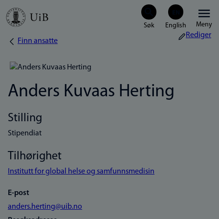
Hopp
Meny
til
Rediger
Finn ansatte
Navigasjonssti
hovedinnhold
Anders Kuvaas Herting
Stilling
Stipendiat
Tilhørighet
Institutt for global helse og samfunnsmedisin
E-post
anders.herting@uib.no