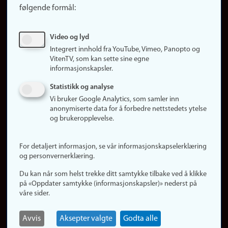
følgende formål:
Ledige stillinger
Sosiale medier
Video og lyd
Facebook
Integrert innhold fra YouTube, Vimeo, Panopto og
Instagram
VitenTV, som kan sette sine egne
informasjonskapsler.
LinkedIn
Snapchat
Statistikk og analyse
Om nettstedet
Vi bruker Google Analytics, som samler inn
anonymiserte data for å forbedre nettstedets ytelse
Informasjonskapsler
og brukeropplevelse.
Oppdater samtykke
(informasjonskapsler)
For detaljert informasjon, se vår informasjonskapselerklæring
Personvern
og personvernerklæring.
Tilgjengelighetserklæring
Du kan når som helst trekke ditt samtykke tilbake ved å klikke
på «Oppdater samtykke (informasjonskapsler)» nederst på
våre sider.
Logg inn
Rediger din ansattside
Avvis
Aksepter valgte
Godta alle