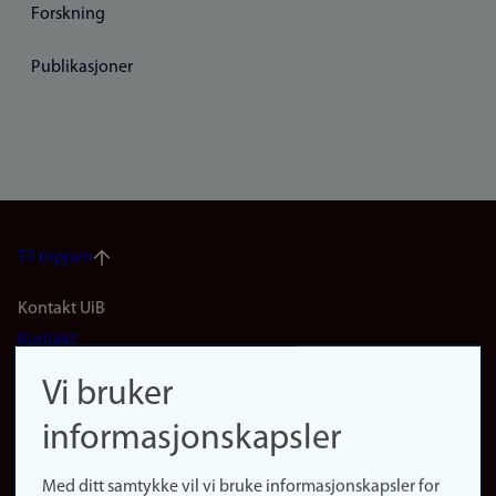
Forskning
Publikasjoner
Til toppen
Footer
Kontakt UiB
Kontakt
navigation
Finn ansatte
Vi bruker
(no)
Finn forsker
informasjonskapsler
Presse
Snarveier
Med ditt samtykke vil vi bruke informasjonskapsler for
Finn studier