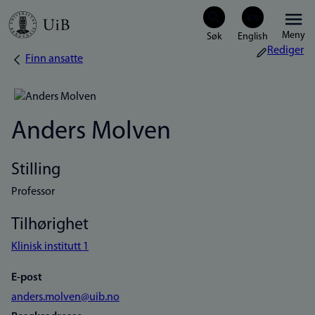
Hopp
Meny
til
Rediger
Finn ansatte
Navigasjonssti
hovedinnhold
Anders Molven
Stilling
Professor
Tilhørighet
Klinisk institutt 1
E-post
anders.molven@uib.no