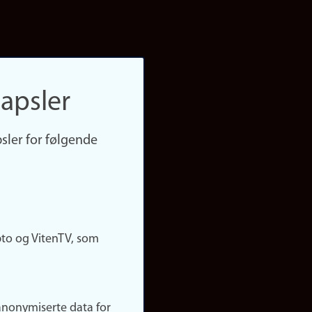
apsler
sler for følgende
pto og VitenTV, som
anonymiserte data for