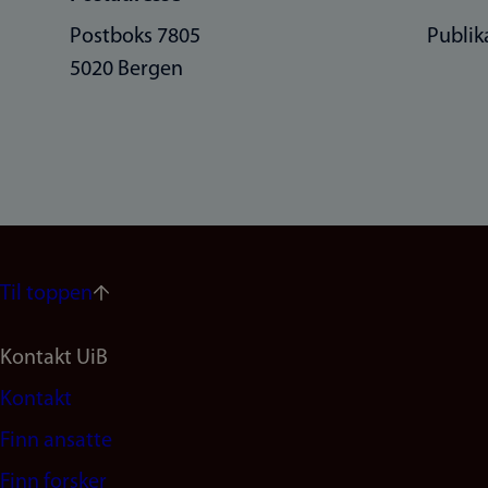
Postboks 7805
Publik
5020 Bergen
Til toppen
Footer
Kontakt UiB
Kontakt
navigation
Finn ansatte
(no)
Finn forsker