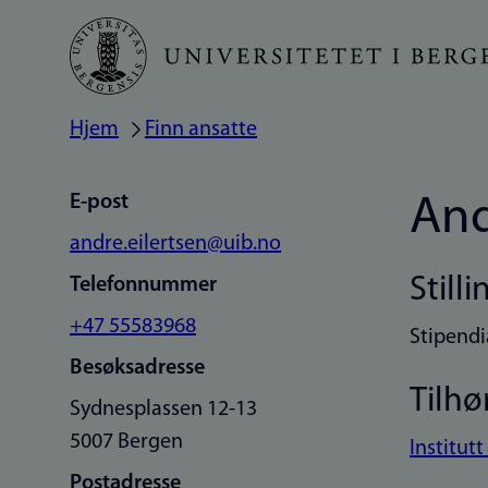
Hopp
til
hovedinnhold
Hjem
Finn ansatte
Navigasjonssti
E-post
And
andre.eilertsen@uib.no
Stilli
Telefonnummer
+47 55583968
Stipendi
Besøksadresse
Tilhø
Sydnesplassen 12-13
5007 Bergen
Institutt
Postadresse