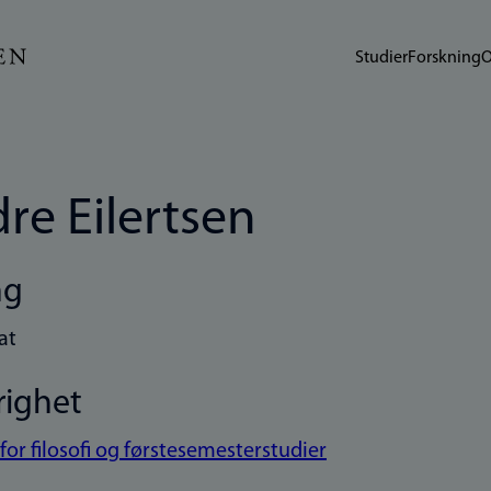
Studier
Forskning
O
re Eilertsen
ng
at
righet
 for filosofi og førstesemesterstudier