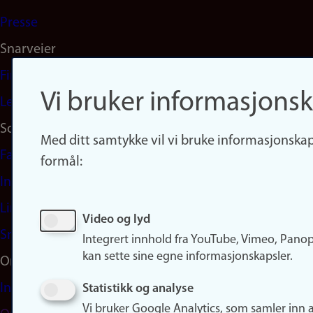
Presse
Snarveier
Finn studier
Vi bruker informasjonsk
Ledige stillinger
Sosiale medier
Med ditt samtykke vil vi bruke informasjonskap
Facebook
formål:
Instagram
LinkedIn
Video og lyd
Snapchat
Integrert innhold fra YouTube, Vimeo, Pano
kan sette sine egne informasjonskapsler.
Om nettstedet
Informasjonskapsler
Statistikk og analyse
Vi bruker Google Analytics, som samler inn 