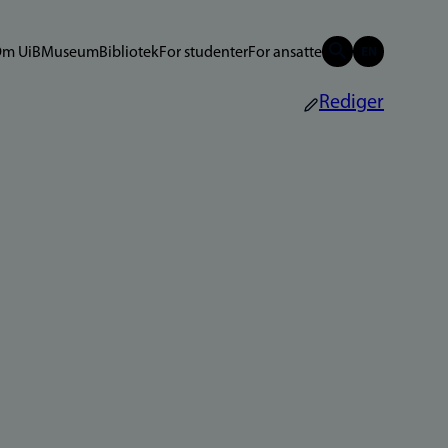
m UiB
Museum
Bibliotek
For studenter
For ansatte
Rediger