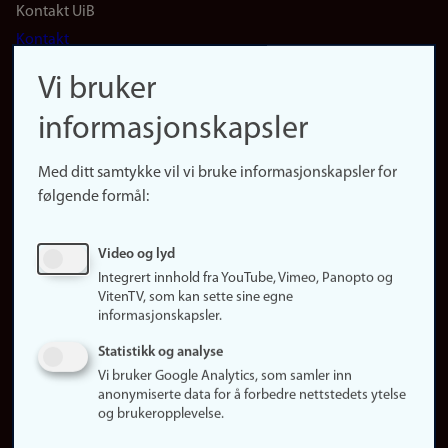
Footer
Kontakt UiB
Kontakt
navigation
Finn ansatte
Vi bruker
(no)
Finn forsker
informasjonskapsler
Presse
Snarveier
Med ditt samtykke vil vi bruke informasjonskapsler for
Finn studier
følgende formål:
Ledige stillinger
Sosiale medier
Video og lyd
Facebook
Integrert innhold fra YouTube, Vimeo, Panopto og
Instagram
VitenTV, som kan sette sine egne
informasjonskapsler.
LinkedIn
Snapchat
Statistikk og analyse
Om nettstedet
Vi bruker Google Analytics, som samler inn
anonymiserte data for å forbedre nettstedets ytelse
Informasjonskapsler
og brukeropplevelse.
Oppdater samtykke