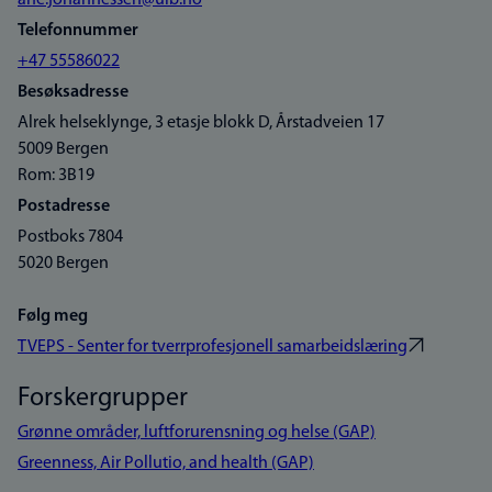
ane.johannessen@uib.no
Telefonnummer
+47 55586022
Besøksadresse
Alrek helseklynge, 3 etasje blokk D, Årstadveien 17
5009 Bergen
Rom: 3B19
Postadresse
Postboks 7804
5020 Bergen
Følg meg
TVEPS - Senter for tverrprofesjonell samarbeidslæring
Forskergrupper
Grønne områder, luftforurensning og helse (GAP)
Greenness, Air Pollutio, and health (GAP)