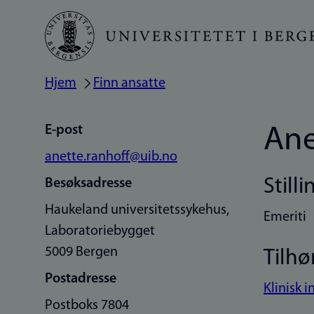
Hopp
til
hovedinnhold
Hjem
Finn ansatte
Navigasjonssti
E-post
Ane
anette.ranhoff@uib.no
Stilli
Besøksadresse
Haukeland universitetssykehus,
Emeriti
Laboratoriebygget
5009 Bergen
Tilhø
Postadresse
Klinisk i
Postboks 7804