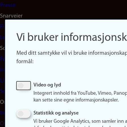
Presse
Snarveier
Finn studier
Vi bruker informasjonsk
Ledige stillinger
Sosiale medier
Med ditt samtykke vil vi bruke informasjonskap
Facebook
formål:
Instagram
LinkedIn
Video og lyd
Snapchat
Integrert innhold fra YouTube, Vimeo, Pano
kan sette sine egne informasjonskapsler.
Om nettstedet
Informasjonskapsler
Statistikk og analyse
Vi bruker Google Analytics, som samler inn 
Oppdater samtykke