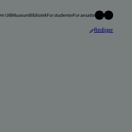
m UiB
Museum
Bibliotek
For studenter
For ansatte
Rediger