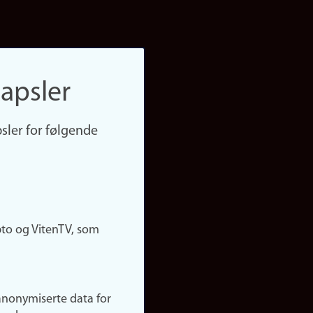
apsler
sler for følgende
pto og VitenTV, som
anonymiserte data for