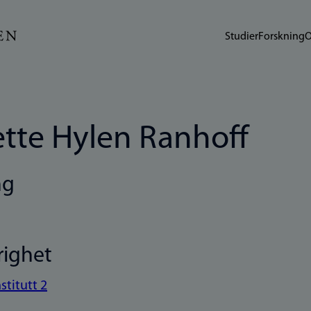
Studier
Forskning
O
tte Hylen Ranhoff
ng
righet
nstitutt 2