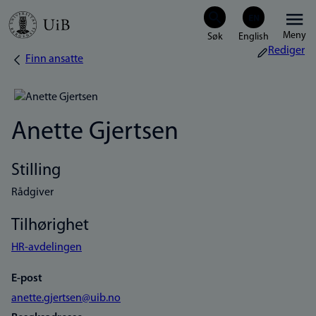
Hopp
Meny
til
Rediger
Finn ansatte
Navigasjonssti
hovedinnhold
Anette Gjertsen
Stilling
Rådgiver
Tilhørighet
HR-avdelingen
E-post
anette.gjertsen@uib.no