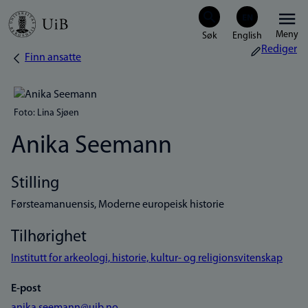
Hopp
Meny
til
Rediger
Finn ansatte
Navigasjonssti
hovedinnhold
Foto: Lina Sjøen
Anika Seemann
Stilling
Førsteamanuensis, Moderne europeisk historie
Tilhørighet
Institutt for arkeologi, historie, kultur- og religionsvitenskap
E-post