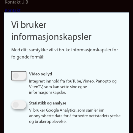
Footer
Kontakt UiB
Kontakt
navigation
Finn ansatte
Vi bruker
(no)
Finn forsker
informasjonskapsler
Presse
Snarveier
Med ditt samtykke vil vi bruke informasjonskapsler for
Finn studier
følgende formål:
Ledige stillinger
Sosiale medier
Video og lyd
Facebook
Integrert innhold fra YouTube, Vimeo, Panopto og
Instagram
VitenTV, som kan sette sine egne
informasjonskapsler.
LinkedIn
Snapchat
Statistikk og analyse
Om nettstedet
Vi bruker Google Analytics, som samler inn
anonymiserte data for å forbedre nettstedets ytelse
Informasjonskapsler
og brukeropplevelse.
Oppdater samtykke