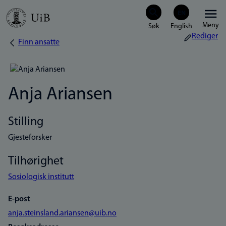
Hopp
Meny
til
Rediger
Finn ansatte
Navigasjonssti
hovedinnhold
Anja Ariansen
Stilling
Gjesteforsker
Tilhørighet
Sosiologisk institutt
E-post
anja.steinsland.ariansen@uib.no