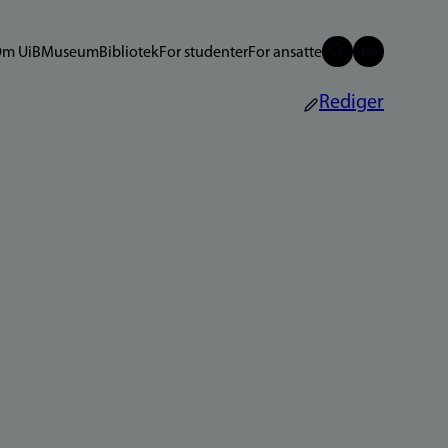
m UiB
Museum
Bibliotek
For studenter
For ansatte
Rediger