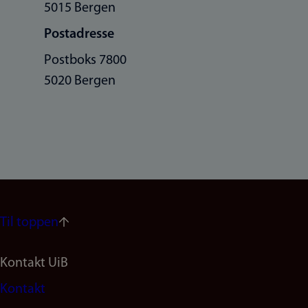
5015 Bergen
Postadresse
Postboks 7800
5020 Bergen
Til toppen
Footer
Kontakt UiB
Kontakt
navigation