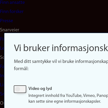
Finn ansatte
(no)
Finn forsker
Presse
Snarveier
Finn studier
Vi bruker informasjonsk
Ledige stillinger
Sosiale medier
Med ditt samtykke vil vi bruke informasjonskap
Facebook
formål:
Instagram
LinkedIn
Video og lyd
Snapchat
Integrert innhold fra YouTube, Vimeo, Pano
kan sette sine egne informasjonskapsler.
Om nettstedet