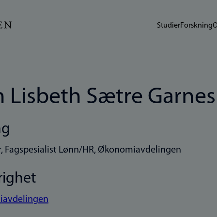
Studier
Forskning
O
 Lisbeth Sætre Garnes
ng
, Fagspesialist Lønn/HR, Økonomiavdelingen
righet
avdelingen