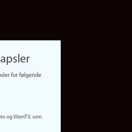
apsler
sler for følgende
pto og VitenTV, som