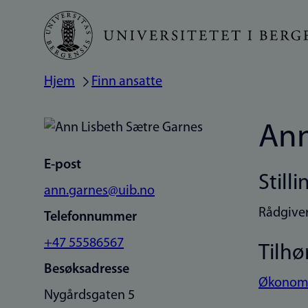
Hopp
til
hovedinnhold
Hjem
Finn ansatte
Navigasjonssti
Ann
E-post
Stilli
ann.garnes@uib.no
Rådgiver
Telefonnummer
+47 55586567
Tilhø
Besøksadresse
Økonomi
Nygårdsgaten 5