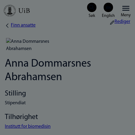
Hopp
Meny
til
Rediger
Finn ansatte
Navigasjonssti
hovedinnhold
Anna Dommarsnes
Abrahamsen
Stilling
Stipendiat
Tilhørighet
Institutt for biomedisin