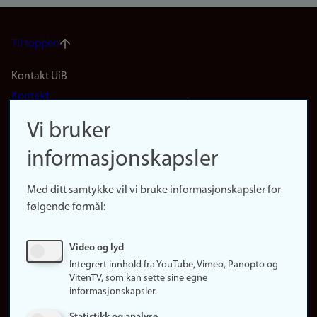
Til toppen
Footer
Kontakt UiB
Kontakt
navigation
Finn ansatte
Vi bruker
(no)
Finn forsker
informasjonskapsler
Presse
Snarveier
Med ditt samtykke vil vi bruke informasjonskapsler for
Finn studier
følgende formål:
Ledige stillinger
Sosiale medier
Video og lyd
Facebook
Integrert innhold fra YouTube, Vimeo, Panopto og
Instagram
VitenTV, som kan sette sine egne
informasjonskapsler.
LinkedIn
Snapchat