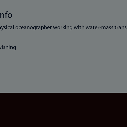
info
hysical oceanographer working with water-mass transf
visning