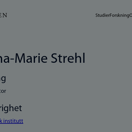
Studier
Forskning
O
a-Marie Strehl
ng
tor
righet
 institutt