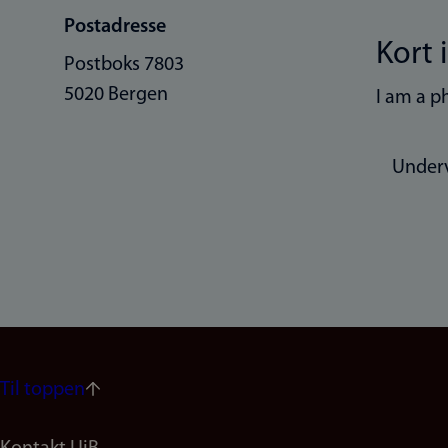
Postadresse
Kort 
Postboks 7803
5020 Bergen
I am a p
Under
Til toppen