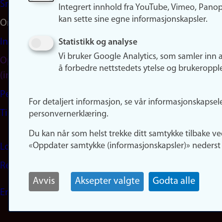
Snapchat
Integrert innhold fra YouTube, Vimeo, Pano
kan sette sine egne informasjonskapsler.
Om nettstedet
Informasjonskapsler
Statistikk og analyse
Vi bruker Google Analytics, som samler inn 
Oppdater samtykke
å forbedre nettstedets ytelse og brukeroppl
(informasjonskapsler)
Personvern
For detaljert informasjon, se vår informasjonskapsel
Tilgjengelighetserklæring
personvernerklæring.
Du kan når som helst trekke ditt samtykke tilbake ve
«Oppdater samtykke (informasjonskapsler)» nederst 
Logg inn
Rediger din ansattside
Avvis
Aksepter valgte
Godta alle
English