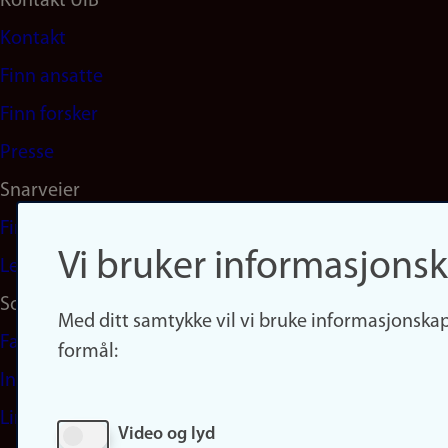
Footer
Kontakt UiB
Kontakt
navigation
Finn ansatte
(no)
Finn forsker
Presse
Snarveier
Finn studier
Vi bruker informasjonsk
Ledige stillinger
Sosiale medier
Med ditt samtykke vil vi bruke informasjonskap
Facebook
formål:
Instagram
LinkedIn
Video og lyd