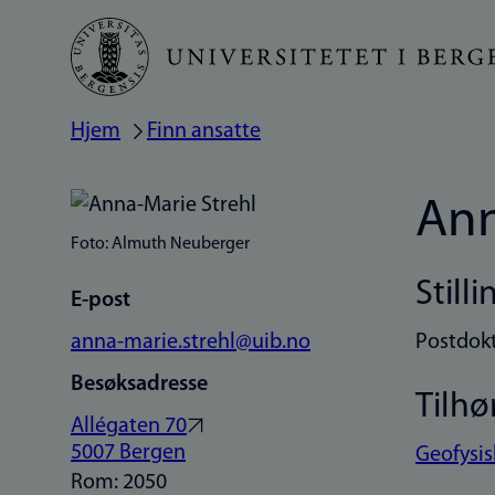
Hopp
til
hovedinnhold
Hjem
Finn ansatte
Navigasjonssti
Ann
Foto: Almuth Neuberger
Stilli
E-post
anna-marie.strehl@uib.no
Postdok
Besøksadresse
Tilhø
Allégaten 70
5007 Bergen
Geofysisk
Rom: 2050