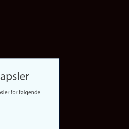
apsler
sler for følgende