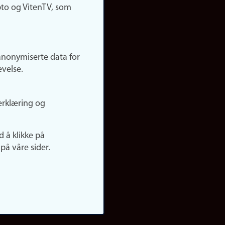
pto og VitenTV, som
anonymiserte data for
evelse.
erklæring og
d å klikke på
på våre sider.