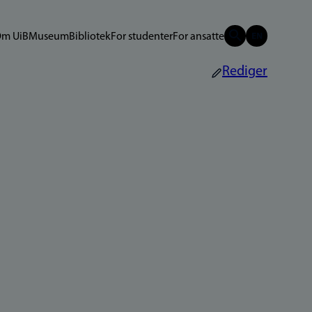
m UiB
Museum
Bibliotek
For studenter
For ansatte
Rediger