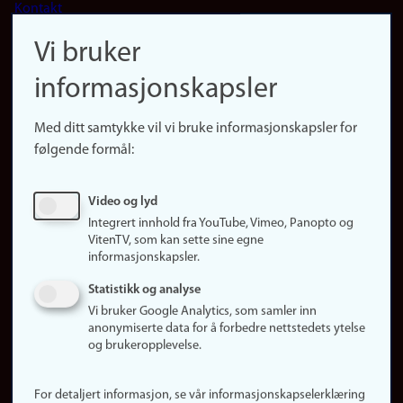
Kontakt
navigation
Finn ansatte
Vi bruker
(no)
Finn forsker
informasjonskapsler
Presse
Snarveier
Med ditt samtykke vil vi bruke informasjonskapsler for
Finn studier
følgende formål:
Ledige stillinger
Sosiale medier
Video og lyd
Facebook
Integrert innhold fra YouTube, Vimeo, Panopto og
Instagram
VitenTV, som kan sette sine egne
informasjonskapsler.
LinkedIn
Snapchat
Statistikk og analyse
Om nettstedet
Vi bruker Google Analytics, som samler inn
anonymiserte data for å forbedre nettstedets ytelse
Informasjonskapsler
og brukeropplevelse.
Oppdater samtykke
(informasjonskapsler)
For detaljert informasjon, se vår informasjonskapselerklæring