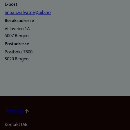
E-post
anna.s.valvatne@uib.no
Besøksadresse
Villaveien 1A
5007 Bergen
Postadresse
Postboks 7800
5020 Bergen
Til toppen
Footer
Kontakt UiB