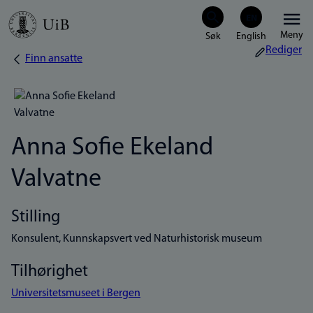
Hopp
Meny
til
Rediger
Finn ansatte
Navigasjonssti
hovedinnhold
Anna Sofie Ekeland
Valvatne
Stilling
Konsulent, Kunnskapsvert ved Naturhistorisk museum
Tilhørighet
Universitetsmuseet i Bergen