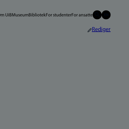
m UiB
Museum
Bibliotek
For studenter
For ansatte
Rediger