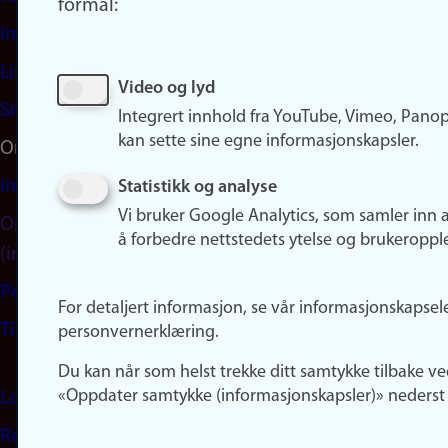
formål:
Instagram
LinkedIn
Video og lyd
Snapchat
Integrert innhold fra YouTube, Vimeo, Pano
kan sette sine egne informasjonskapsler.
Om nettstedet
Informasjonskapsler
Statistikk og analyse
Vi bruker Google Analytics, som samler inn 
Oppdater samtykke
å forbedre nettstedets ytelse og brukeroppl
(informasjonskapsler)
Personvern
For detaljert informasjon, se vår informasjonskapsel
Tilgjengelighetserklæring
personvernerklæring.
Du kan når som helst trekke ditt samtykke tilbake ve
«Oppdater samtykke (informasjonskapsler)» nederst 
Logg inn
Rediger din ansattside