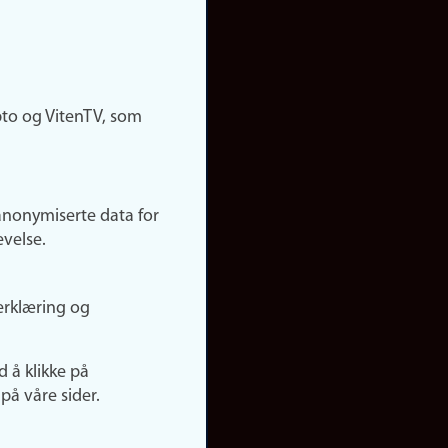
pto og VitenTV, som
anonymiserte data for
evelse.
erklæring og
d å klikke på
på våre sider.