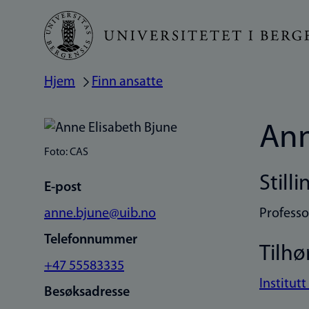
Hopp
til
hovedinnhold
Hjem
Finn ansatte
Navigasjonssti
Ann
Foto: CAS
Stilli
E-post
anne.bjune@uib.no
Professo
Telefonnummer
Tilhø
+47 55583335
Institutt
Besøksadresse