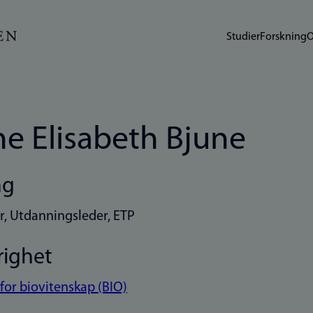
Studier
Forskning
O
e Elisabeth Bjune
ng
r, Utdanningsleder, ETP
righet
 for biovitenskap (BIO)