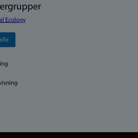
kergrupper
ial Ecology
alle
ing
visning