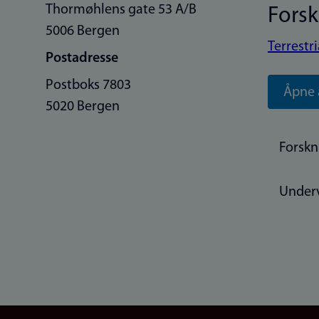
Thormøhlens gate 53 A/B
Fors
5006 Bergen
Terrestr
Postadresse
Postboks 7803
Åpne 
5020 Bergen
Forskn
Under