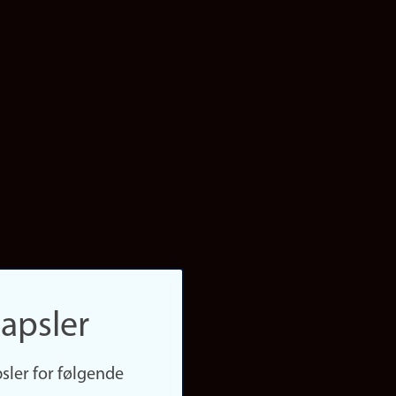
apsler
sler for følgende