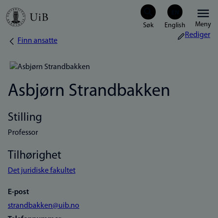
Hopp
Meny
til
Rediger
Finn ansatte
Navigasjonssti
hovedinnhold
Asbjørn Strandbakken
Stilling
Professor
Tilhørighet
Det juridiske fakultet
E-post
strandbakken@uib.no