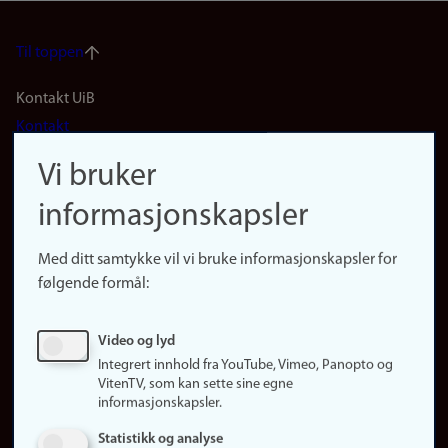
Til toppen
Footer
Kontakt UiB
Kontakt
navigation
Finn ansatte
Vi bruker
(no)
Finn forsker
informasjonskapsler
Presse
Snarveier
Med ditt samtykke vil vi bruke informasjonskapsler for
Finn studier
følgende formål:
Ledige stillinger
Sosiale medier
Video og lyd
Facebook
Integrert innhold fra YouTube, Vimeo, Panopto og
Instagram
VitenTV, som kan sette sine egne
informasjonskapsler.
LinkedIn
Snapchat
Statistikk og analyse