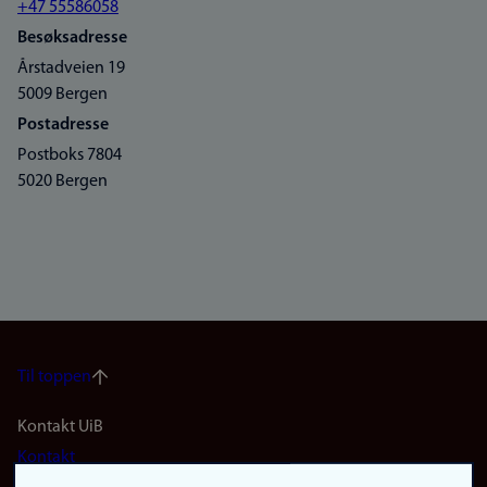
+47 55586058
Besøksadresse
Årstadveien 19
5009 Bergen
Postadresse
Postboks 7804
5020 Bergen
Til toppen
Footer
Kontakt UiB
Kontakt
navigation