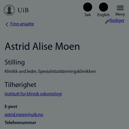
Hopp
Meny
til
Rediger
Finn ansatte
Navigasjonssti
hovedinnhold
Astrid Alise Moen
Stilling
Klinikk avd.leder, Spesialistutdanningsklinikken
Tilhørighet
Institutt for klinisk odontologi
E-post
astrid.moen@uib.no
Telefonnummer