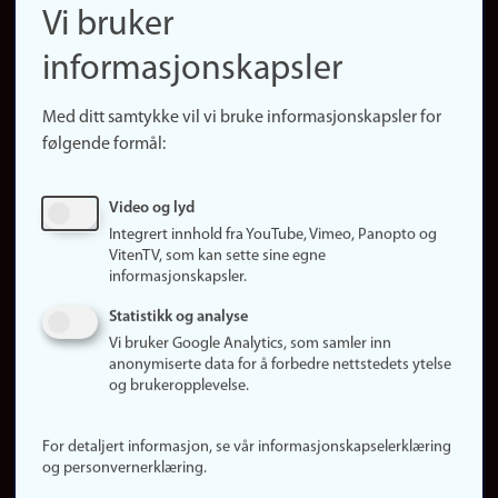
Finn ansatte
Vi bruker
(no)
Finn forsker
informasjonskapsler
Presse
Snarveier
Med ditt samtykke vil vi bruke informasjonskapsler for
Finn studier
følgende formål:
Ledige stillinger
Sosiale medier
Video og lyd
Facebook
Integrert innhold fra YouTube, Vimeo, Panopto og
Instagram
VitenTV, som kan sette sine egne
informasjonskapsler.
LinkedIn
Snapchat
Statistikk og analyse
Om nettstedet
Vi bruker Google Analytics, som samler inn
anonymiserte data for å forbedre nettstedets ytelse
Informasjonskapsler
og brukeropplevelse.
Oppdater samtykke
(informasjonskapsler)
For detaljert informasjon, se vår informasjonskapselerklæring
Personvern
og personvernerklæring.
Tilgjengelighetserklæring