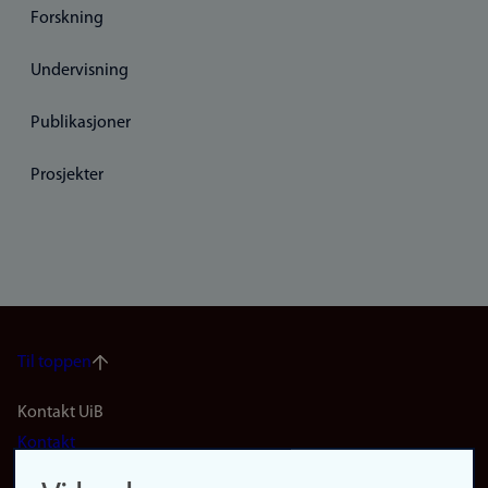
Forskning
Undervisning
Publikasjoner
Prosjekter
Til toppen
Footer
Kontakt UiB
Kontakt
navigation
Finn ansatte