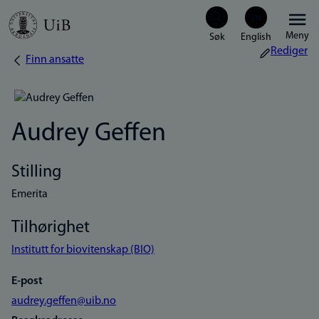
Hopp
Meny
til
Rediger
Finn ansatte
Navigasjonssti
hovedinnhold
Audrey Geffen
Stilling
Emerita
Tilhørighet
Institutt for biovitenskap (BIO)
E-post
audrey.geffen@uib.no