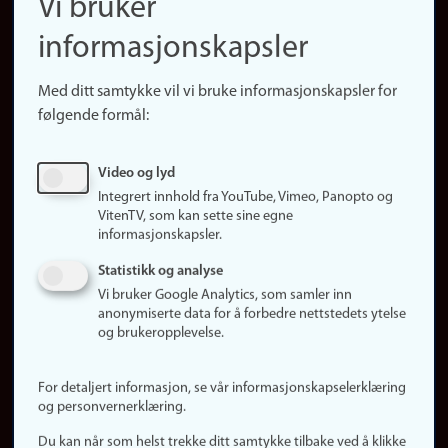
Vi bruker
(no)
Finn forsker
informasjonskapsler
Presse
Snarveier
Med ditt samtykke vil vi bruke informasjonskapsler for
Finn studier
følgende formål:
Ledige stillinger
Sosiale medier
Video og lyd
Facebook
Integrert innhold fra YouTube, Vimeo, Panopto og
Instagram
VitenTV, som kan sette sine egne
informasjonskapsler.
LinkedIn
Snapchat
Statistikk og analyse
Om nettstedet
Vi bruker Google Analytics, som samler inn
anonymiserte data for å forbedre nettstedets ytelse
Informasjonskapsler
og brukeropplevelse.
Oppdater samtykke
(informasjonskapsler)
For detaljert informasjon, se vår informasjonskapselerklæring
Personvern
og personvernerklæring.
Tilgjengelighetserklæring
Du kan når som helst trekke ditt samtykke tilbake ved å klikke