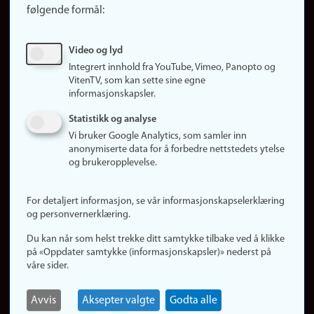
følgende formål:
Ledige stillinger
Sosiale medier
Video og lyd
Facebook
Integrert innhold fra YouTube, Vimeo, Panopto og
Instagram
VitenTV, som kan sette sine egne
informasjonskapsler.
LinkedIn
Snapchat
Statistikk og analyse
Om nettstedet
Vi bruker Google Analytics, som samler inn
anonymiserte data for å forbedre nettstedets ytelse
Informasjonskapsler
og brukeropplevelse.
Oppdater samtykke
(informasjonskapsler)
For detaljert informasjon, se vår informasjonskapselerklæring
Personvern
og personvernerklæring.
Tilgjengelighetserklæring
Du kan når som helst trekke ditt samtykke tilbake ved å klikke
på «Oppdater samtykke (informasjonskapsler)» nederst på
våre sider.
Logg inn
Rediger din ansattside
Avvis
Aksepter valgte
Godta alle