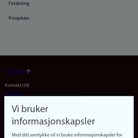
Forskning
Prosjekter
Til toppen
Footer
Kontakt UiB
Kontakt
navigation
Finn ansatte
Vi bruker
(no)
Finn forsker
informasjonskapsler
Presse
Snarveier
Med ditt samtykke vil vi bruke informasjonskapsler for
Finn studier