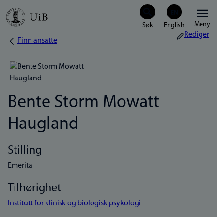
Hopp
Meny
til
Rediger
Finn ansatte
Navigasjonssti
hovedinnhold
Bente Storm Mowatt
Haugland
Stilling
Emerita
Tilhørighet
Institutt for klinisk og biologisk psykologi