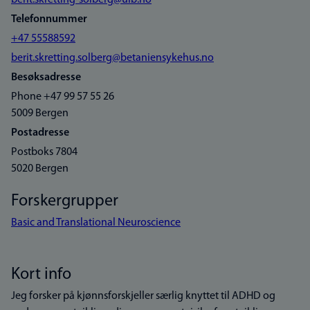
berit.skretting-solberg@uib.no
Telefonnummer
+47 55588592
berit.skretting.solberg@betaniensykehus.no
Besøksadresse
Phone +47 99 57 55 26
5009 Bergen
Postadresse
Postboks 7804
5020 Bergen
Forskergrupper
Basic and Translational Neuroscience
Kort info
Jeg forsker på kjønnsforskjeller særlig knyttet til ADHD og