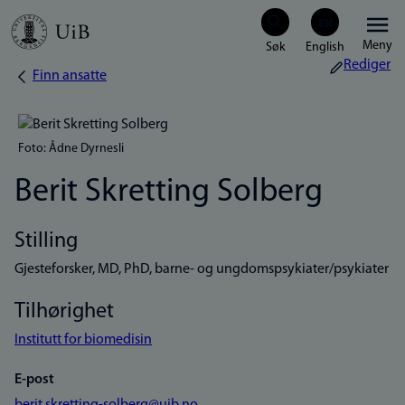
Hopp
Meny
til
Rediger
Finn ansatte
Navigasjonssti
hovedinnhold
Foto: Ådne Dyrnesli
Berit Skretting Solberg
Stilling
Gjesteforsker, MD, PhD, barne- og ungdomspsykiater/psykiater
Tilhørighet
Institutt for biomedisin
E-post