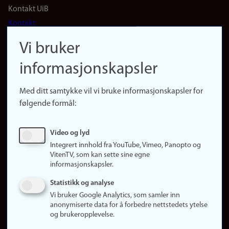
Footer
Kontakt UiB
Kontakt
navigation
Finn ansatte
Vi bruker
(no)
Finn forsker
informasjonskapsler
Presse
Snarveier
Med ditt samtykke vil vi bruke informasjonskapsler for
Finn studier
følgende formål:
Ledige stillinger
Sosiale medier
Video og lyd
Facebook
Integrert innhold fra YouTube, Vimeo, Panopto og
Instagram
VitenTV, som kan sette sine egne
informasjonskapsler.
LinkedIn
Snapchat
Statistikk og analyse
Om nettstedet
Vi bruker Google Analytics, som samler inn
anonymiserte data for å forbedre nettstedets ytelse
Informasjonskapsler
og brukeropplevelse.
Oppdater samtykke