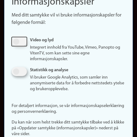
informasjonskapsler
Presse
Snarveier
Med ditt samtykke vil vi bruke informasjonskapsler for
Finn studier
følgende formål:
Ledige stillinger
Sosiale medier
Video og lyd
Facebook
Integrert innhold fra YouTube, Vimeo, Panopto og
Instagram
VitenTV, som kan sette sine egne
informasjonskapsler.
LinkedIn
Snapchat
Statistikk og analyse
Om nettstedet
Vi bruker Google Analytics, som samler inn
anonymiserte data for å forbedre nettstedets ytelse
Informasjonskapsler
og brukeropplevelse.
Oppdater samtykke
(informasjonskapsler)
For detaljert informasjon, se vår informasjonskapselerklæring
Personvern
og personvernerklæring.
Tilgjengelighetserklæring
Du kan når som helst trekke ditt samtykke tilbake ved å klikke
på «Oppdater samtykke (informasjonskapsler)» nederst på
våre sider.
Logg inn