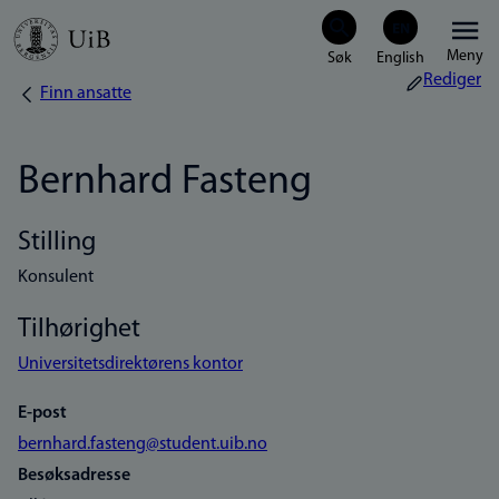
Hopp
Meny
til
Rediger
Finn ansatte
Navigasjonssti
hovedinnhold
Bernhard Fasteng
Stilling
Konsulent
Tilhørighet
Universitetsdirektørens kontor
E-post
bernhard.fasteng@student.uib.no
Besøksadresse