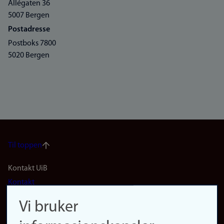
Allégaten 36
5007 Bergen
Postadresse
Postboks 7800
5020 Bergen
Til toppen
Footer
Kontakt UiB
Kontakt
navigation
Finn ansatte
Vi bruker
(no)
Finn forsker