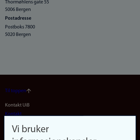
Thormøhlens gate 55
5006 Bergen
Postadresse
Postboks 7800
5020 Bergen
Til toppen
Footer
Kontakt UiB
Kontakt
navigation
Finn ansatte
Vi bruker
(no)
Finn forsker