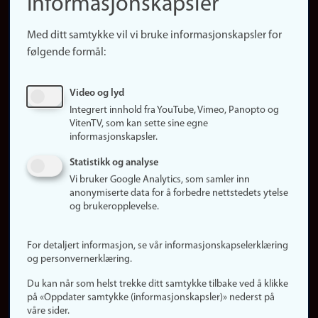
informasjonskapsler
Presse
Snarveier
Med ditt samtykke vil vi bruke informasjonskapsler for
Finn studier
følgende formål:
Ledige stillinger
Sosiale medier
Video og lyd
Facebook
Integrert innhold fra YouTube, Vimeo, Panopto og
Instagram
VitenTV, som kan sette sine egne
informasjonskapsler.
LinkedIn
Snapchat
Statistikk og analyse
Om nettstedet
Vi bruker Google Analytics, som samler inn
anonymiserte data for å forbedre nettstedets ytelse
Informasjonskapsler
og brukeropplevelse.
Oppdater samtykke
(informasjonskapsler)
For detaljert informasjon, se vår informasjonskapselerklæring
Personvern
og personvernerklæring.
Tilgjengelighetserklæring
Du kan når som helst trekke ditt samtykke tilbake ved å klikke
på «Oppdater samtykke (informasjonskapsler)» nederst på
våre sider.
Logg inn