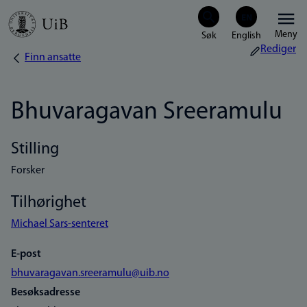
Hopp
Meny
til
Rediger
Finn ansatte
Navigasjonssti
hovedinnhold
Bhuvaragavan Sreeramulu
Stilling
Forsker
Tilhørighet
Michael Sars-senteret
E-post
bhuvaragavan.sreeramulu@uib.no
Besøksadresse