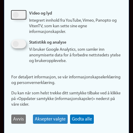
Sosiale medier
Video og lyd
Facebook
Integrert innhold fra YouTube, Vimeo, Panopto og
Instagram
VitenTV, som kan sette sine egne
informasjonskapsler.
LinkedIn
Snapchat
Statistikk og analyse
Om nettstedet
Vi bruker Google Analytics, som samler inn
anonymiserte data for å forbedre nettstedets ytelse
Informasjonskapsler
og brukeropplevelse.
Oppdater samtykke
(informasjonskapsler)
For detaljert informasjon, se vår informasjonskapselerklæring
Personvern
og personvernerklæring.
Tilgjengelighetserklæring
Du kan når som helst trekke ditt samtykke tilbake ved å klikke
på «Oppdater samtykke (informasjonskapsler)» nederst på
våre sider.
Logg inn
Rediger din ansattside
Avvis
Aksepter valgte
Godta alle
English