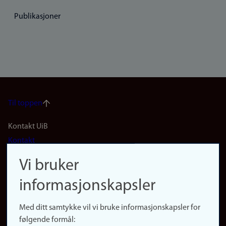
Publikasjoner
Til toppen
Footer
Kontakt UiB
Kontakt
navigation
Finn ansatte
Vi bruker
(no)
Finn forsker
informasjonskapsler
Presse
Snarveier
Med ditt samtykke vil vi bruke informasjonskapsler for
Finn studier
følgende formål:
Ledige stillinger