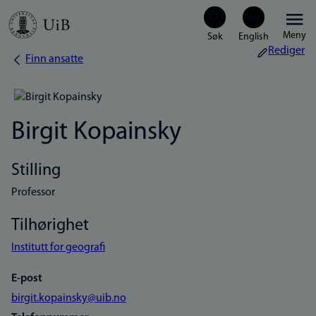
Hopp
Meny
til
Rediger
Finn ansatte
Navigasjonssti
hovedinnhold
Birgit Kopainsky
Stilling
Professor
Tilhørighet
Institutt for geografi
E-post
birgit.kopainsky@uib.no