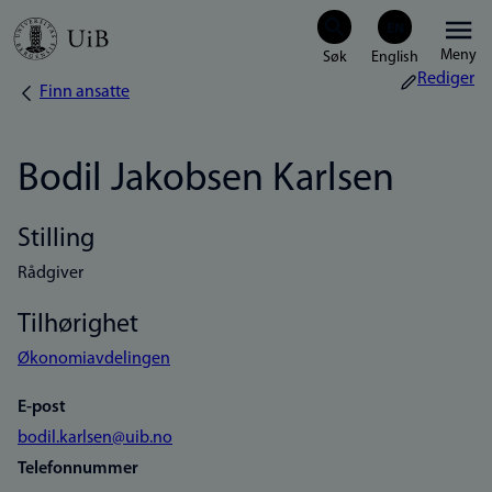
Hopp
Meny
til
Rediger
Finn ansatte
Navigasjonssti
hovedinnhold
Bodil Jakobsen Karlsen
Stilling
Rådgiver
Tilhørighet
Økonomiavdelingen
E-post
bodil.karlsen@uib.no
Telefonnummer