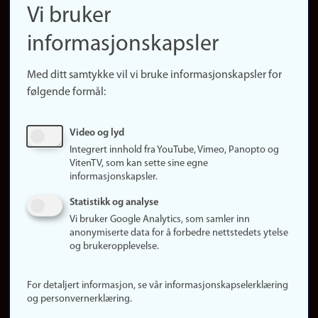
Finn ansatte
Vi bruker
(no)
Finn forsker
informasjonskapsler
Presse
Snarveier
Med ditt samtykke vil vi bruke informasjonskapsler for
Finn studier
følgende formål:
Ledige stillinger
Sosiale medier
Video og lyd
Facebook
Integrert innhold fra YouTube, Vimeo, Panopto og
Instagram
VitenTV, som kan sette sine egne
informasjonskapsler.
LinkedIn
Snapchat
Statistikk og analyse
Om nettstedet
Vi bruker Google Analytics, som samler inn
anonymiserte data for å forbedre nettstedets ytelse
Informasjonskapsler
og brukeropplevelse.
Oppdater samtykke
(informasjonskapsler)
For detaljert informasjon, se vår informasjonskapselerklæring
Personvern
og personvernerklæring.
Tilgjengelighetserklæring