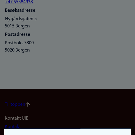
+47 55584938
Besøksadresse
Nygårdsgaten 5
5015 Bergen
Postadresse
Postboks 7800
5020 Bergen
Til toppen
Footer
Kontakt UiB
Kontakt
navigation