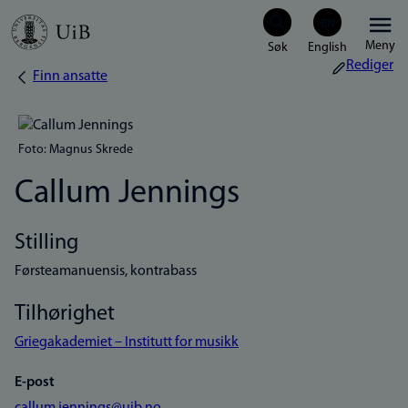
Hopp
Meny
til
Rediger
Finn ansatte
Navigasjonssti
hovedinnhold
Foto: Magnus Skrede
Callum Jennings
Stilling
Førsteamanuensis, kontrabass
Tilhørighet
Griegakademiet – Institutt for musikk
E-post