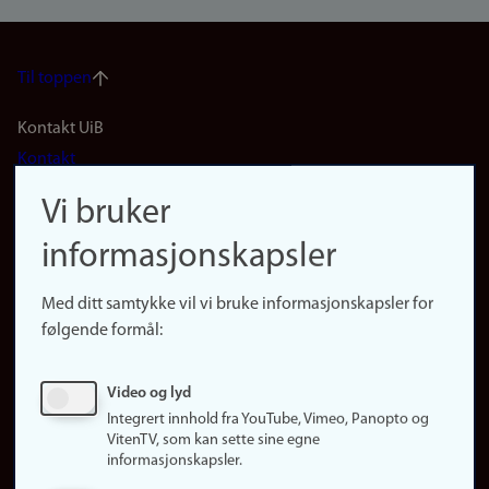
Til toppen
Footer
Kontakt UiB
Kontakt
navigation
Finn ansatte
Vi bruker
(no)
Finn forsker
informasjonskapsler
Presse
Snarveier
Med ditt samtykke vil vi bruke informasjonskapsler for
Finn studier
følgende formål:
Ledige stillinger
Sosiale medier
Video og lyd
Facebook
Integrert innhold fra YouTube, Vimeo, Panopto og
Instagram
VitenTV, som kan sette sine egne
informasjonskapsler.
LinkedIn