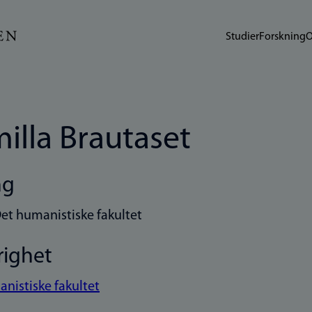
Studier
Forskning
O
illa Brautaset
ng
et humanistiske fakultet
righet
nistiske fakultet