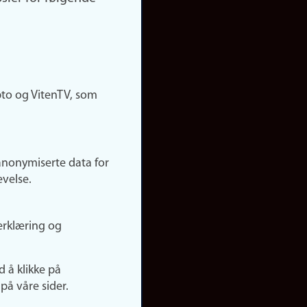
pto og VitenTV, som
anonymiserte data for
evelse.
erklæring og
d å klikke på
på våre sider.