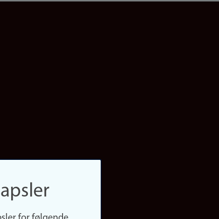
apsler
sler for følgende