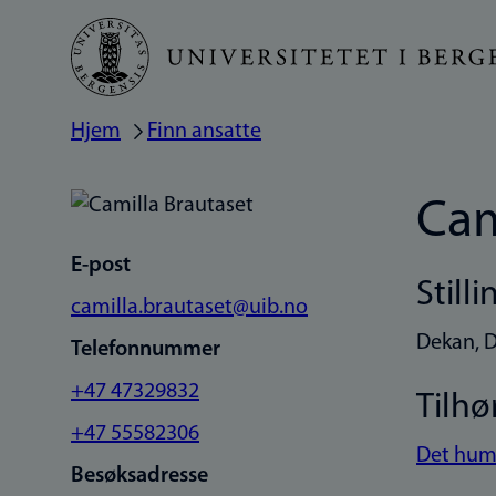
Hopp
til
hovedinnhold
Hjem
Finn ansatte
Navigasjonssti
Cam
E-post
Stilli
camilla.brautaset@uib.no
Dekan, D
Telefonnummer
+47 47329832
Tilhø
+47 55582306
Det huma
Besøksadresse