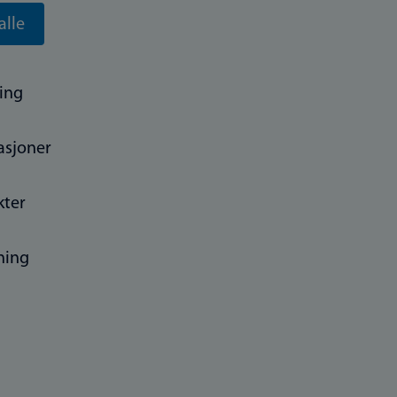
alle
ing
asjoner
kter
ning