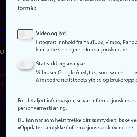
Facebook
formål:
Instagram
LinkedIn
Video og lyd
Snapchat
Integrert innhold fra YouTube, Vimeo, Pano
kan sette sine egne informasjonskapsler.
Om nettstedet
Informasjonskapsler
Statistikk og analyse
Vi bruker Google Analytics, som samler inn 
Oppdater samtykke
å forbedre nettstedets ytelse og brukeroppl
(informasjonskapsler)
Personvern
For detaljert informasjon, se vår informasjonskapsel
Tilgjengelighetserklæring
personvernerklæring.
Du kan når som helst trekke ditt samtykke tilbake ve
«Oppdater samtykke (informasjonskapsler)» nederst 
Logg inn