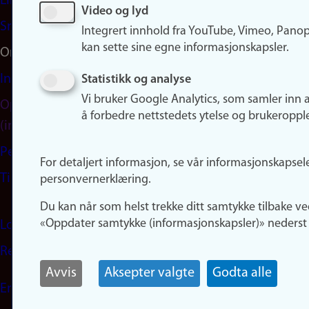
LinkedIn
Video og lyd
Snapchat
Integrert innhold fra YouTube, Vimeo, Pano
kan sette sine egne informasjonskapsler.
Om nettstedet
Informasjonskapsler
Statistikk og analyse
Vi bruker Google Analytics, som samler inn 
Oppdater samtykke
å forbedre nettstedets ytelse og brukeroppl
(informasjonskapsler)
Personvern
For detaljert informasjon, se vår informasjonskapsel
Tilgjengelighetserklæring
personvernerklæring.
Du kan når som helst trekke ditt samtykke tilbake ve
«Oppdater samtykke (informasjonskapsler)» nederst 
Logg inn
Rediger din ansattside
Avvis
Aksepter valgte
Godta alle
English