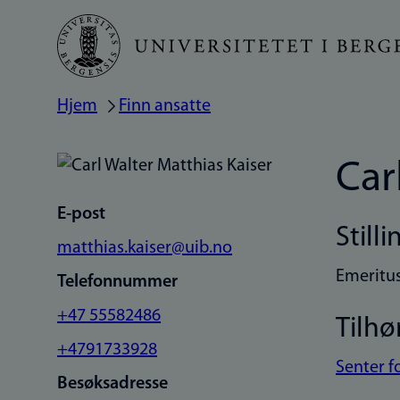
Hopp
til
hovedinnhold
Hjem
Finn ansatte
Navigasjonssti
Car
E-post
Stilli
matthias.kaiser@uib.no
Emeritu
Telefonnummer
+47 55582486
Tilhø
+4791733928
Senter f
Besøksadresse