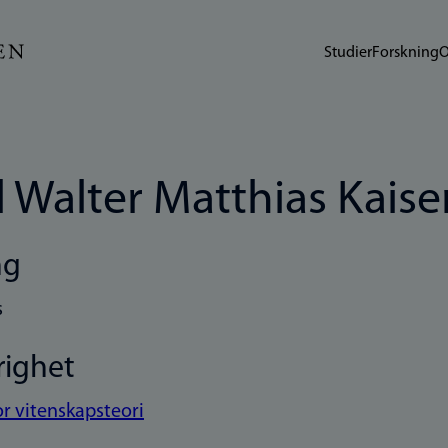
Studier
Forskning
O
l Walter Matthias Kaise
ng
s
righet
or vitenskapsteori