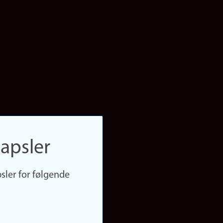
apsler
sler for følgende