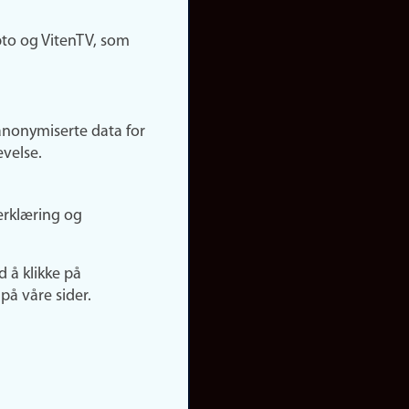
pto og VitenTV, som
anonymiserte data for
evelse.
erklæring og
d å klikke på
på våre sider.