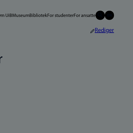
m UiB
Museum
Bibliotek
For studenter
For ansatte
Rediger
r