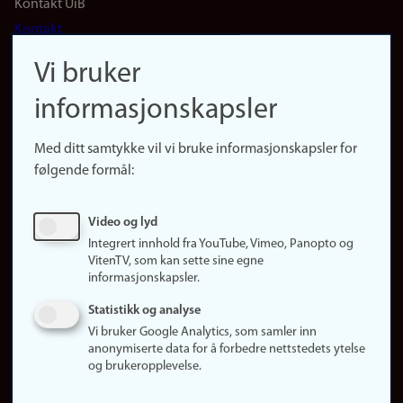
Footer
Kontakt UiB
Kontakt
navigation
Finn ansatte
Vi bruker
(no)
Finn forsker
informasjonskapsler
Presse
Snarveier
Med ditt samtykke vil vi bruke informasjonskapsler for
Finn studier
følgende formål:
Ledige stillinger
Sosiale medier
Video og lyd
Facebook
Integrert innhold fra YouTube, Vimeo, Panopto og
Instagram
VitenTV, som kan sette sine egne
informasjonskapsler.
LinkedIn
Snapchat
Statistikk og analyse
Om nettstedet
Vi bruker Google Analytics, som samler inn
anonymiserte data for å forbedre nettstedets ytelse
Informasjonskapsler
og brukeropplevelse.
Oppdater samtykke