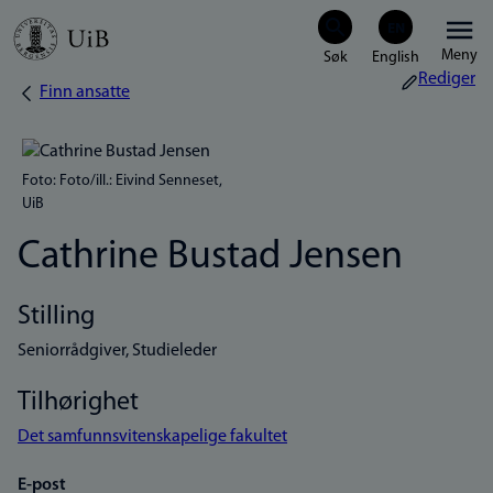
Hopp
Meny
til
Rediger
Finn ansatte
Navigasjonssti
hovedinnhold
Foto: Foto/ill.: Eivind Senneset,
UiB
Cathrine Bustad Jensen
Stilling
Seniorrådgiver, Studieleder
Tilhørighet
Det samfunnsvitenskapelige fakultet
E-post