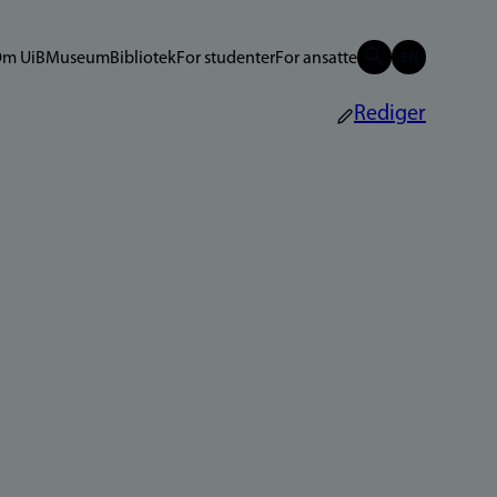
m UiB
Museum
Bibliotek
For studenter
For ansatte
Rediger