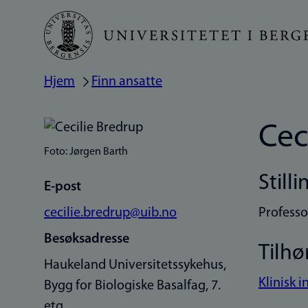
Hopp
til
hovedinnhold
Hjem
Finn ansatte
Navigasjonssti
Cec
Foto: Jørgen Barth
Stilli
E-post
cecilie.bredrup@uib.no
Professo
Besøksadresse
Tilhø
Haukeland Universitetssykehus,
Klinisk i
Bygg for Biologiske Basalfag, 7.
etg.