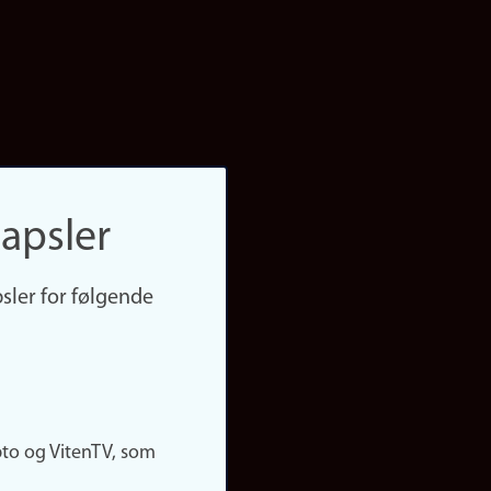
apsler
sler for følgende
pto og VitenTV, som