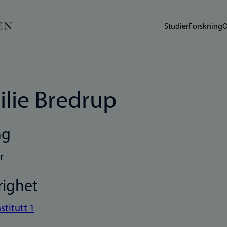
Studier
Forskning
O
ilie Bredrup
ng
r
righet
nstitutt 1