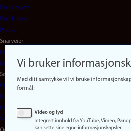
navigation
Finn ansatte
(no)
Finn forsker
Presse
Snarveier
Finn studier
Vi bruker informasjonsk
Ledige stillinger
Sosiale medier
Med ditt samtykke vil vi bruke informasjonskap
Facebook
formål:
Instagram
LinkedIn
Video og lyd
Snapchat
Integrert innhold fra YouTube, Vimeo, Pano
kan sette sine egne informasjonskapsler.
Om nettstedet