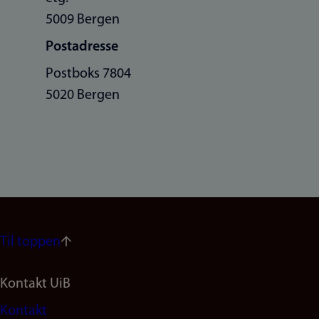
5009 Bergen
Postadresse
Postboks 7804
5020 Bergen
Til toppen
Footer
Kontakt UiB
Kontakt